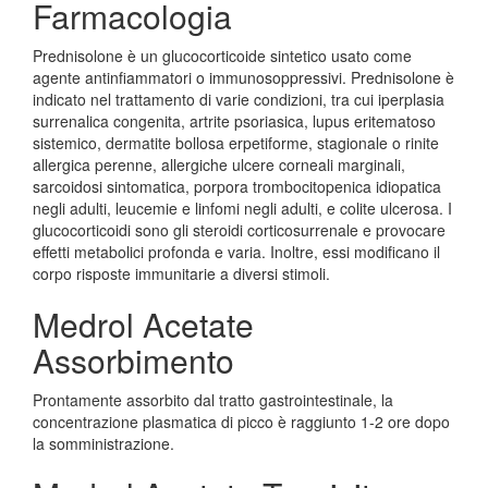
Farmacologia
Prednisolone è un glucocorticoide sintetico usato come
agente antinfiammatori o immunosoppressivi. Prednisolone è
indicato nel trattamento di varie condizioni, tra cui iperplasia
surrenalica congenita, artrite psoriasica, lupus eritematoso
sistemico, dermatite bollosa erpetiforme, stagionale o rinite
allergica perenne, allergiche ulcere corneali marginali,
sarcoidosi sintomatica, porpora trombocitopenica idiopatica
negli adulti, leucemie e linfomi negli adulti, e colite ulcerosa. I
glucocorticoidi sono gli steroidi corticosurrenale e provocare
effetti metabolici profonda e varia. Inoltre, essi modificano il
corpo risposte immunitarie a diversi stimoli.
Medrol Acetate
Assorbimento
Prontamente assorbito dal tratto gastrointestinale, la
concentrazione plasmatica di picco è raggiunto 1-2 ore dopo
la somministrazione.