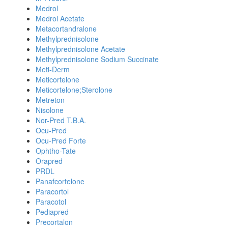
Medrol
Medrol Acetate
Metacortandralone
Methylprednisolone
Methylprednisolone Acetate
Methylprednisolone Sodium Succinate
Meti-Derm
Meticortelone
Meticortelone;Sterolone
Metreton
Nisolone
Nor-Pred T.B.A.
Ocu-Pred
Ocu-Pred Forte
Ophtho-Tate
Orapred
PRDL
Panafcortelone
Paracortol
Paracotol
Pediapred
Precortalon