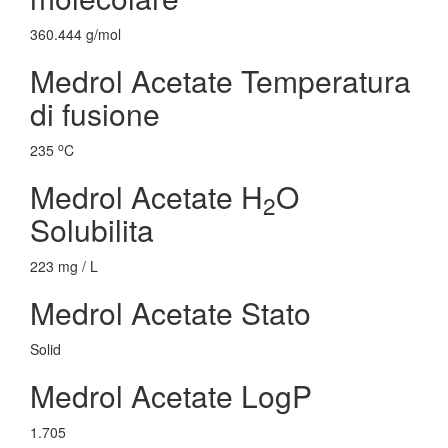
360.444 g/mol
Medrol Acetate Temperatura
di fusione
o
235
C
Medrol Acetate H
O
2
Solubilita
223 mg / L
Medrol Acetate Stato
Solid
Medrol Acetate LogP
1.705