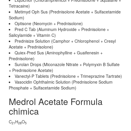
Liquichlor (Chloramphenicol + Prednisolone + Squalane +
Tetracaine)
Metimyd Oph Sus (Prednisolone Acetate + Sulfacetamide
Sodium)
Optisone (Neomycin + Prednisolone)
Pred C Tab (Aluminum Hydroxide + Prednisolone +
Salicylamide + Vitamin C)
Prednisize Solution (Camphor + Chlorophenol + Cresyl
Acetate + Prednisolone)
Quiex-Pred Sus (Aminophylline + Guaifenesin +
Prednisolone)
Surolan Drops (Miconazole Nitrate + Polymyxin B Sulfate
+ Prednisolone Acetate)
Vanectyl-P Tablets (Prednisolone + Trimeprazine Tartrate)
Vasocidin Ophthalmic Solution (Prednisolone Sodium
Phosphate + Sulfacetamide Sodium)
Medrol Acetate Formula
chimica
C
H
O
21
28
5