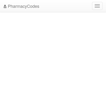
PharmacyCodes
Toggl
navig