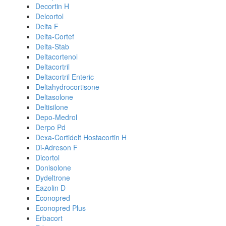
Decortin H
Delcortol
Delta F
Delta-Cortef
Delta-Stab
Deltacortenol
Deltacortril
Deltacortril Enteric
Deltahydrocortisone
Deltasolone
Deltisilone
Depo-Medrol
Derpo Pd
Dexa-Cortidelt Hostacortin H
Di-Adreson F
Dicortol
Donisolone
Dydeltrone
Eazolin D
Econopred
Econopred Plus
Erbacort