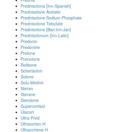
Prednis
Prednisolona [Inn-Spanish]
Prednisolone Acetate
Prednisolone Sodium Phosphate
Prednisolone Tebutate
Prednisolone [Ban:Inn:Jan]
Prednisolonum [Inn-Latin]
Predonin
Predonine
Prelone
Prenolone
Rolisone
Scherisolon
Solone
Solu-Medrol
Steran
Sterane
Sterolone
Supercortisol
Ulacort
Ultra Pred
Ultracorten H
Ultracortene H