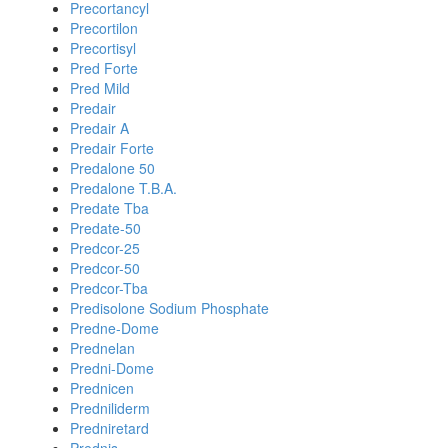
Precortancyl
Precortilon
Precortisyl
Pred Forte
Pred Mild
Predair
Predair A
Predair Forte
Predalone 50
Predalone T.B.A.
Predate Tba
Predate-50
Predcor-25
Predcor-50
Predcor-Tba
Predisolone Sodium Phosphate
Predne-Dome
Prednelan
Predni-Dome
Prednicen
Predniliderm
Predniretard