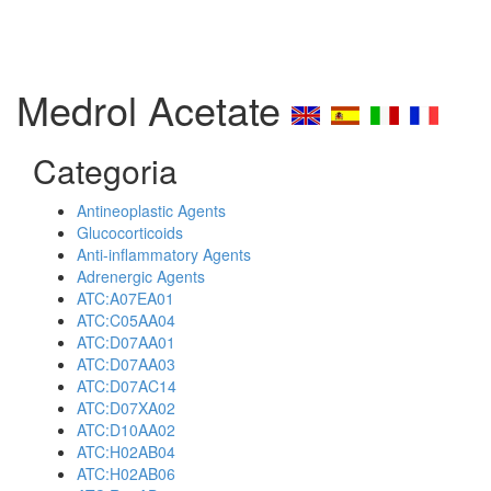
Medrol Acetate
Categoria
Antineoplastic Agents
Glucocorticoids
Anti-inflammatory Agents
Adrenergic Agents
ATC:A07EA01
ATC:C05AA04
ATC:D07AA01
ATC:D07AA03
ATC:D07AC14
ATC:D07XA02
ATC:D10AA02
ATC:H02AB04
ATC:H02AB06