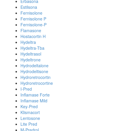
Erbasona
Estilsona
Fernisolone
Fernisolone P
Fernisolone-P
Flamasone
Hostacortin H
Hydeltra
Hydeltra-Tba
Hydeltrasol
Hydeltrone
Hydrodeltalone
Hydrodeltisone
Hydroretrocortin
Hydroretrocortine
I-Pred
Inflamase Forte
Inflamase Mild
Key-Pred
Klismacort
Lentosone
Lite Pred
M-Predrol