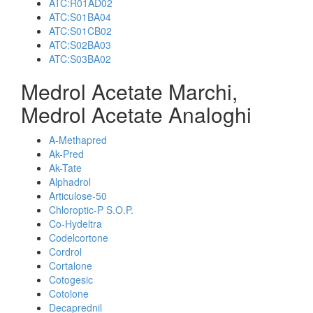
ATC:R01AD02
ATC:S01BA04
ATC:S01CB02
ATC:S02BA03
ATC:S03BA02
Medrol Acetate Marchi,
Medrol Acetate Analoghi
A-Methapred
Ak-Pred
Ak-Tate
Alphadrol
Articulose-50
Chloroptic-P S.O.P.
Co-Hydeltra
Codelcortone
Cordrol
Cortalone
Cotogesic
Cotolone
Decaprednil