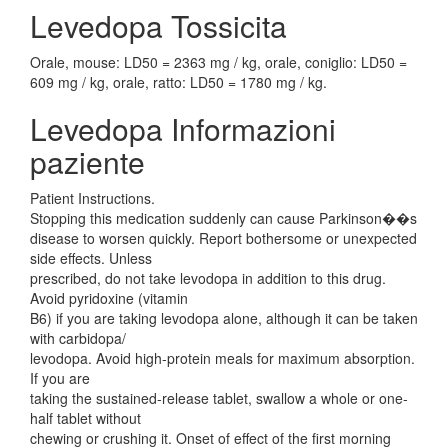
Levedopa Tossicita
Orale, mouse: LD50 = 2363 mg / kg, orale, coniglio: LD50 =
609 mg / kg, orale, ratto: LD50 = 1780 mg / kg.
Levedopa Informazioni
paziente
Patient Instructions.
Stopping this medication suddenly can cause Parkinson��s
disease to worsen quickly. Report bothersome or unexpected
side effects. Unless
prescribed, do not take levodopa in addition to this drug.
Avoid pyridoxine (vitamin
B6) if you are taking levodopa alone, although it can be taken
with carbidopa/
levodopa. Avoid high-protein meals for maximum absorption.
If you are
taking the sustained-release tablet, swallow a whole or one-
half tablet without
chewing or crushing it. Onset of effect of the first morning