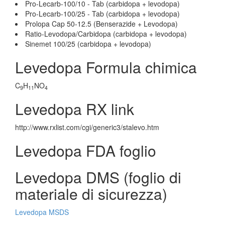
Pro-Lecarb-100/10 - Tab (carbidopa + levodopa)
Pro-Lecarb-100/25 - Tab (carbidopa + levodopa)
Prolopa Cap 50-12.5 (Benserazide + Levodopa)
Ratio-Levodopa/Carbidopa (carbidopa + levodopa)
Sinemet 100/25 (carbidopa + levodopa)
Levedopa Formula chimica
C
H
NO
9
11
4
Levedopa RX link
http://www.rxlist.com/cgi/generic3/stalevo.htm
Levedopa FDA foglio
Levedopa DMS (foglio di
materiale di sicurezza)
Levedopa MSDS