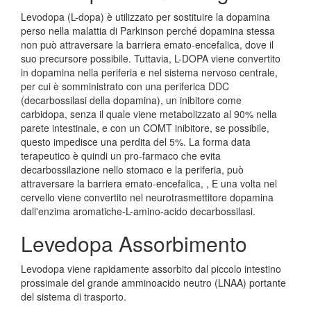
Levodopa (L-dopa) è utilizzato per sostituire la dopamina
perso nella malattia di Parkinson perché dopamina stessa
non può attraversare la barriera emato-encefalica, dove il
suo precursore possibile. Tuttavia, L-DOPA viene convertito
in dopamina nella periferia e nel sistema nervoso centrale,
per cui è somministrato con una periferica DDC
(decarbossilasi della dopamina), un inibitore come
carbidopa, senza il quale viene metabolizzato al 90% nella
parete intestinale, e con un COMT inibitore, se possibile,
questo impedisce una perdita del 5%. La forma data
terapeutico è quindi un pro-farmaco che evita
decarbossilazione nello stomaco e la periferia, può
attraversare la barriera emato-encefalica, , E una volta nel
cervello viene convertito nel neurotrasmettitore dopamina
dall'enzima aromatiche-L-amino-acido decarbossilasi.
Levedopa Assorbimento
Levodopa viene rapidamente assorbito dal piccolo intestino
prossimale del grande amminoacido neutro (LNAA) portante
del sistema di trasporto.