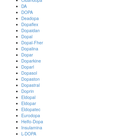
Cidandopa
DA
DOPA
Deadopa
Dopaflex
Dopaidan
Dopal
Dopal-Fher
Dopalina
Dopar
Doparkine
Doparl
Dopasol
Dopaston
Dopastral
Doprin
Eldopal
Eldopar
Eldopatec
Eurodopa
Helfo-Dopa
Insulamina
L-DOPA