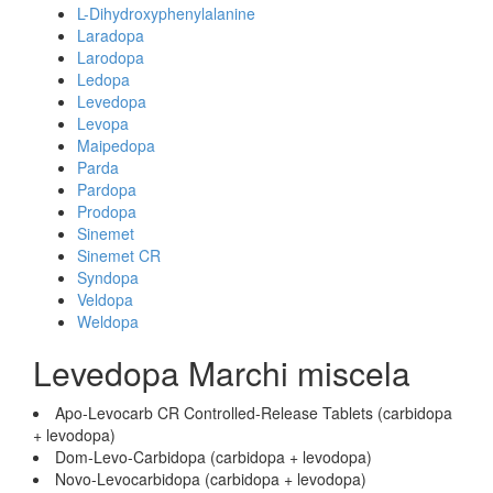
L-Dihydroxyphenylalanine
Laradopa
Larodopa
Ledopa
Levedopa
Levopa
Maipedopa
Parda
Pardopa
Prodopa
Sinemet
Sinemet CR
Syndopa
Veldopa
Weldopa
Levedopa Marchi miscela
Apo-Levocarb CR Controlled-Release Tablets (carbidopa
+ levodopa)
Dom-Levo-Carbidopa (carbidopa + levodopa)
Novo-Levocarbidopa (carbidopa + levodopa)