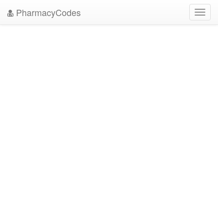
PharmacyCodes
Toggl
navig