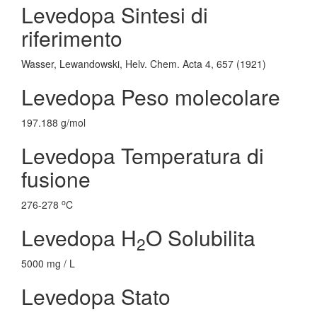
Levedopa Sintesi di
riferimento
Wasser, Lewandowski, Helv. Chem. Acta 4, 657 (1921)
Levedopa Peso molecolare
197.188 g/mol
Levedopa Temperatura di
fusione
o
276-278
C
Levedopa H
O Solubilita
2
5000 mg / L
Levedopa Stato