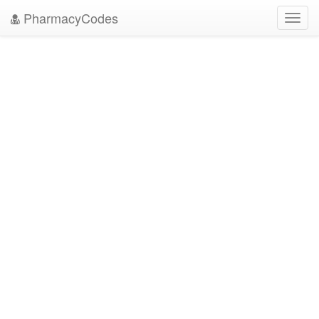
PharmacyCodes
Toggl
navig