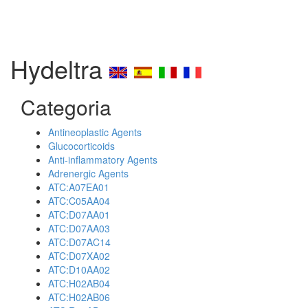
Hydeltra
Categoria
Antineoplastic Agents
Glucocorticoids
Anti-inflammatory Agents
Adrenergic Agents
ATC:A07EA01
ATC:C05AA04
ATC:D07AA01
ATC:D07AA03
ATC:D07AC14
ATC:D07XA02
ATC:D10AA02
ATC:H02AB04
ATC:H02AB06