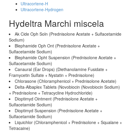
Ultracortene-H
Ultracortene-Hydrogen
Hydeltra Marchi miscela
Ak Cide Oph Soln (Prednisolone Acetate + Sulfacetamide
Sodium)
Blephamide Oph Ont (Prednisolone Acetate +
Sulfacetamide Sodium)
Blephamide Opht Suspension (Prednisolone Acetate +
Sulfacetamide Sodium)
Canaural (Ear Drops) (Diethanolamine Fusidate +
Framycetin Sulfate + Nystatin + Prednisolone)
Chlorasone (Chloramphenicol + Prednisolone Acetate)
Delta-Albaplex Tablets (Novobiocin (Novobiocin Sodium)
+ Prednisolone + Tetracycline Hydrochloride)
Dioptimyd Ointment (Prednisolone Acetate +
Sulfacetamide Sodium)
Dioptimyd Suspension (Prednisolone Acetate +
Sulfacetamide Sodium)
Liquichlor (Chloramphenicol + Prednisolone + Squalane +
Tetracaine)