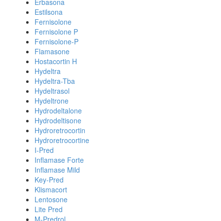
Erbasona
Estilsona
Fernisolone
Fernisolone P
Fernisolone-P
Flamasone
Hostacortin H
Hydeltra
Hydeltra-Tba
Hydeltrasol
Hydeltrone
Hydrodeltalone
Hydrodeltisone
Hydroretrocortin
Hydroretrocortine
I-Pred
Inflamase Forte
Inflamase Mild
Key-Pred
Klismacort
Lentosone
Lite Pred
M-Predrol