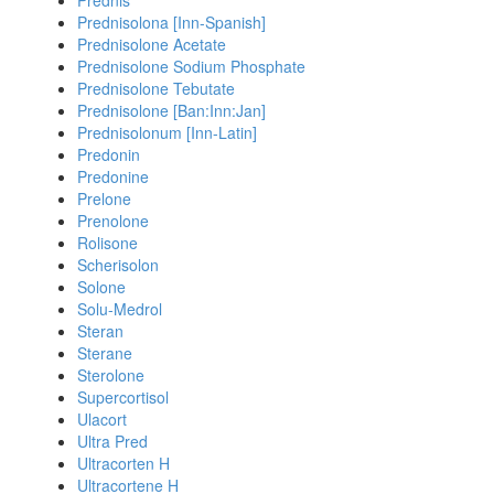
Prednis
Prednisolona [Inn-Spanish]
Prednisolone Acetate
Prednisolone Sodium Phosphate
Prednisolone Tebutate
Prednisolone [Ban:Inn:Jan]
Prednisolonum [Inn-Latin]
Predonin
Predonine
Prelone
Prenolone
Rolisone
Scherisolon
Solone
Solu-Medrol
Steran
Sterane
Sterolone
Supercortisol
Ulacort
Ultra Pred
Ultracorten H
Ultracortene H