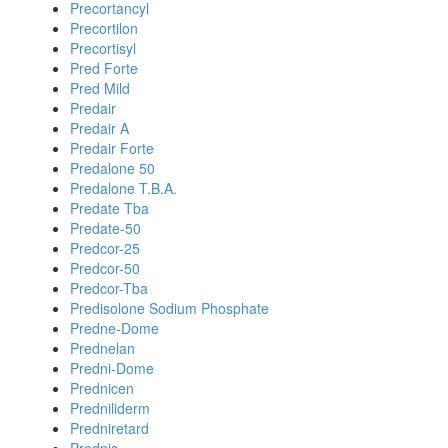
Precortancyl
Precortilon
Precortisyl
Pred Forte
Pred Mild
Predair
Predair A
Predair Forte
Predalone 50
Predalone T.B.A.
Predate Tba
Predate-50
Predcor-25
Predcor-50
Predcor-Tba
Predisolone Sodium Phosphate
Predne-Dome
Prednelan
Predni-Dome
Prednicen
Predniliderm
Predniretard