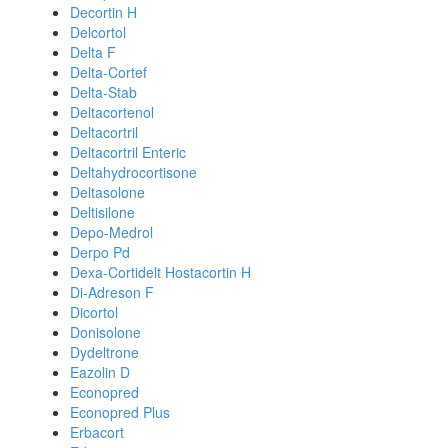
Decortin H
Delcortol
Delta F
Delta-Cortef
Delta-Stab
Deltacortenol
Deltacortril
Deltacortril Enteric
Deltahydrocortisone
Deltasolone
Deltisilone
Depo-Medrol
Derpo Pd
Dexa-Cortidelt Hostacortin H
Di-Adreson F
Dicortol
Donisolone
Dydeltrone
Eazolin D
Econopred
Econopred Plus
Erbacort