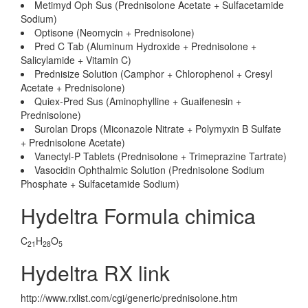
Metimyd Oph Sus (Prednisolone Acetate + Sulfacetamide
Sodium)
Optisone (Neomycin + Prednisolone)
Pred C Tab (Aluminum Hydroxide + Prednisolone +
Salicylamide + Vitamin C)
Prednisize Solution (Camphor + Chlorophenol + Cresyl
Acetate + Prednisolone)
Quiex-Pred Sus (Aminophylline + Guaifenesin +
Prednisolone)
Surolan Drops (Miconazole Nitrate + Polymyxin B Sulfate
+ Prednisolone Acetate)
Vanectyl-P Tablets (Prednisolone + Trimeprazine Tartrate)
Vasocidin Ophthalmic Solution (Prednisolone Sodium
Phosphate + Sulfacetamide Sodium)
Hydeltra Formula chimica
C
H
O
21
28
5
Hydeltra RX link
http://www.rxlist.com/cgi/generic/prednisolone.htm