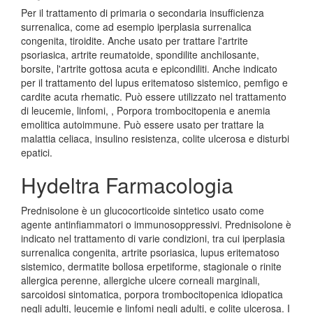
Per il trattamento di primaria o secondaria insufficienza
surrenalica, come ad esempio iperplasia surrenalica
congenita, tiroidite. Anche usato per trattare l'artrite
psoriasica, artrite reumatoide, spondilite anchilosante,
borsite, l'artrite gottosa acuta e epicondiliti. Anche indicato
per il trattamento del lupus eritematoso sistemico, pemfigo e
cardite acuta rhematic. Può essere utilizzato nel trattamento
di leucemie, linfomi, , Porpora trombocitopenia e anemia
emolitica autoimmune. Può essere usato per trattare la
malattia celiaca, insulino resistenza, colite ulcerosa e disturbi
epatici.
Hydeltra Farmacologia
Prednisolone è un glucocorticoide sintetico usato come
agente antinfiammatori o immunosoppressivi. Prednisolone è
indicato nel trattamento di varie condizioni, tra cui iperplasia
surrenalica congenita, artrite psoriasica, lupus eritematoso
sistemico, dermatite bollosa erpetiforme, stagionale o rinite
allergica perenne, allergiche ulcere corneali marginali,
sarcoidosi sintomatica, porpora trombocitopenica idiopatica
negli adulti, leucemie e linfomi negli adulti, e colite ulcerosa. I