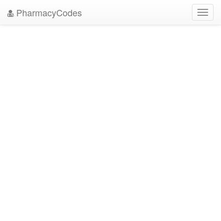
PharmacyCodes
Toggl
navig