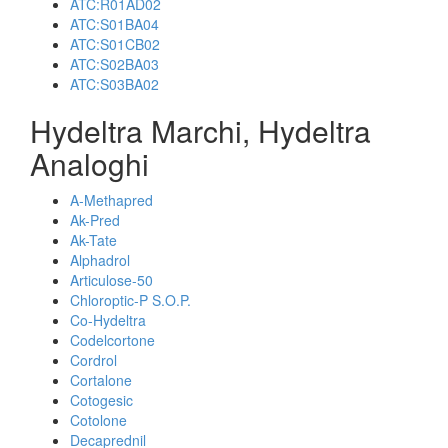
ATC:R01AD02
ATC:S01BA04
ATC:S01CB02
ATC:S02BA03
ATC:S03BA02
Hydeltra Marchi, Hydeltra
Analoghi
A-Methapred
Ak-Pred
Ak-Tate
Alphadrol
Articulose-50
Chloroptic-P S.O.P.
Co-Hydeltra
Codelcortone
Cordrol
Cortalone
Cotogesic
Cotolone
Decaprednil