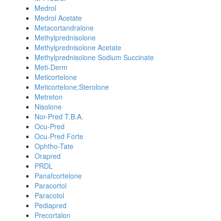
Medrol
Medrol Acetate
Metacortandralone
Methylprednisolone
Methylprednisolone Acetate
Methylprednisolone Sodium Succinate
Meti-Derm
Meticortelone
Meticortelone;Sterolone
Metreton
Nisolone
Nor-Pred T.B.A.
Ocu-Pred
Ocu-Pred Forte
Ophtho-Tate
Orapred
PRDL
Panafcortelone
Paracortol
Paracotol
Pediapred
Precortalon