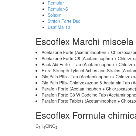
Remular
Remular-S
Solaxin
Strifon Forte Dsc
Usaf Ma-10
Escoflex Marchi miscela
Acetazone Forte (Acetaminophen + Chlorzoxazo
Acetazone Forte C8 (Acetaminophen + Chlorzox
Back-Aid Forte - Tab (Acetaminophen + Chlorzo
Extra Strength Tylenol Aches and Strains (Acet
Gin Pain Pills - Tab (Acetaminophen + Chlorzoxa
Gin Pain Pills- Chlorzoxazone & Acetamin.Tab 
Parafon Forte (Acetaminophen + Chlorzoxazone
Parafon Forte C8 W Codeine Tab (Acetaminophe
Parafon Forte Tablets (Acetaminophen + Chlorz
Escoflex Formula chimic
C
H
ClNO
7
4
2