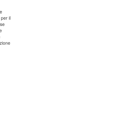
te
per il
ose
e
c
uzione