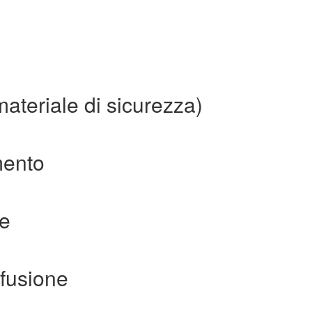
ateriale di sicurezza)
imento
re
 fusione