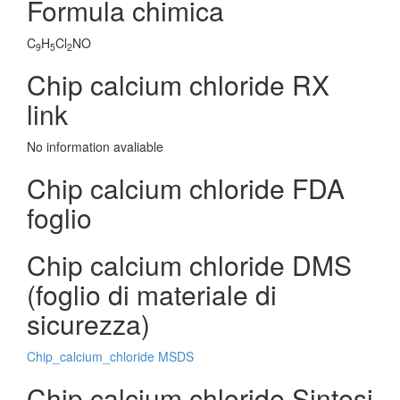
Formula chimica
C
H
Cl
NO
9
5
2
Chip calcium chloride RX
link
No information avaliable
Chip calcium chloride FDA
foglio
Chip calcium chloride DMS
(foglio di materiale di
sicurezza)
Chip_calcium_chloride MSDS
Chip calcium chloride Sintesi