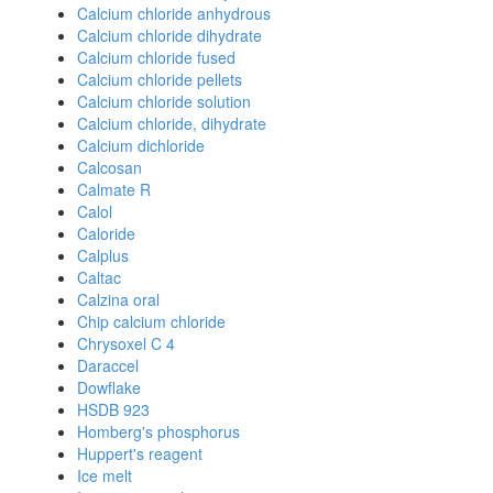
Calcium chloride anhydrous
Calcium chloride dihydrate
Calcium chloride fused
Calcium chloride pellets
Calcium chloride solution
Calcium chloride, dihydrate
Calcium dichloride
Calcosan
Calmate R
Calol
Caloride
Calplus
Caltac
Calzina oral
Chip calcium chloride
Chrysoxel C 4
Daraccel
Dowflake
HSDB 923
Homberg's phosphorus
Huppert's reagent
Ice melt