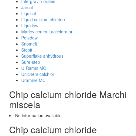
Intergravin-orales
Jarcal
Liquical
Liquid calcium chloride
Liquidow
Marley cement accelerator
Peladow
Snomelt
Stopit
Superflake anhydrous
Sure-step
U-Ramin MC
Unichem calchlor
Uramine MC
Chip calcium chloride Marchi
miscela
No information avaliable
Chip calcium chloride