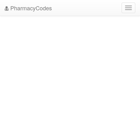
PharmacyCodes
Toggl
navig