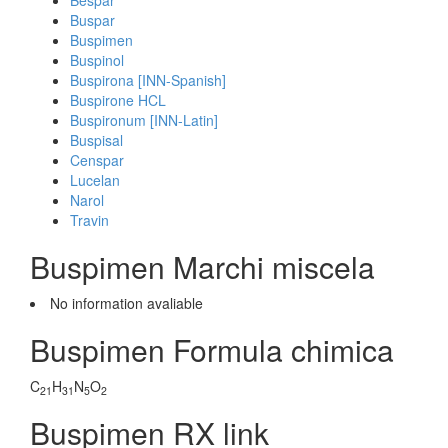
Bespar
Buspar
Buspimen
Buspinol
Buspirona [INN-Spanish]
Buspirone HCL
Buspironum [INN-Latin]
Buspisal
Censpar
Lucelan
Narol
Travin
Buspimen Marchi miscela
No information avaliable
Buspimen Formula chimica
C
H
N
O
21
31
5
2
Buspimen RX link