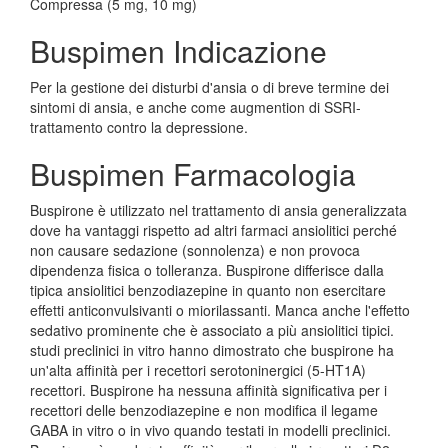
Compressa (5 mg, 10 mg)
Buspimen Indicazione
Per la gestione dei disturbi d'ansia o di breve termine dei
sintomi di ansia, e anche come augmention di SSRI-
trattamento contro la depressione.
Buspimen Farmacologia
Buspirone è utilizzato nel trattamento di ansia generalizzata
dove ha vantaggi rispetto ad altri farmaci ansiolitici perché
non causare sedazione (sonnolenza) e non provoca
dipendenza fisica o tolleranza. Buspirone differisce dalla
tipica ansiolitici benzodiazepine in quanto non esercitare
effetti anticonvulsivanti o miorilassanti. Manca anche l'effetto
sedativo prominente che è associato a più ansiolitici tipici.
studi preclinici in vitro hanno dimostrato che buspirone ha
un'alta affinità per i recettori serotoninergici (5-HT1A)
recettori. Buspirone ha nessuna affinità significativa per i
recettori delle benzodiazepine e non modifica il legame
GABA in vitro o in vivo quando testati in modelli preclinici.