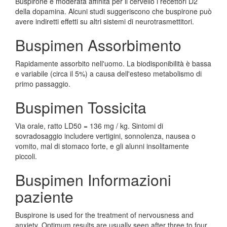
Buspirone è moderata affinità per il cervello i recettori D2
della dopamina. Alcuni studi suggeriscono che buspirone può
avere indiretti effetti su altri sistemi di neurotrasmettitori.
Buspimen Assorbimento
Rapidamente assorbito nell'uomo. La biodisponibilità è bassa
e variabile (circa il 5%) a causa dell'esteso metabolismo di
primo passaggio.
Buspimen Tossicita
Via orale, ratto LD50 = 136 mg / kg. Sintomi di
sovradosaggio includere vertigini, sonnolenza, nausea o
vomito, mal di stomaco forte, e gli alunni insolitamente
piccoli.
Buspimen Informazioni
paziente
Buspirone is used for the treatment of nervousness and
anxiety. Optimum results are usually seen after three to four