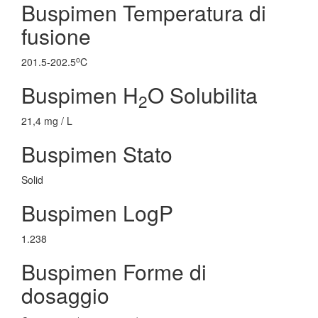
Buspimen Temperatura di
fusione
o
201.5-202.5
C
Buspimen H
O Solubilita
2
21,4 mg / L
Buspimen Stato
Solid
Buspimen LogP
1.238
Buspimen Forme di
dosaggio