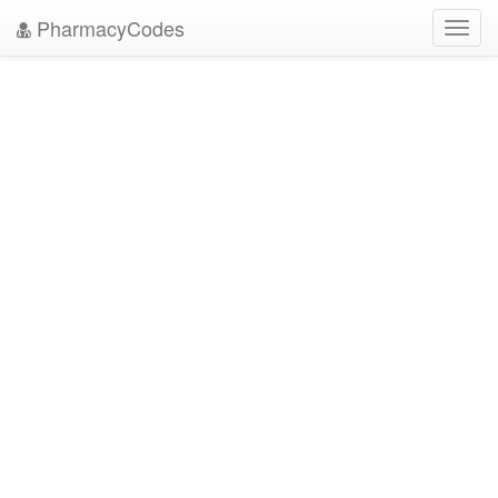
PharmacyCodes
Toggl
navig