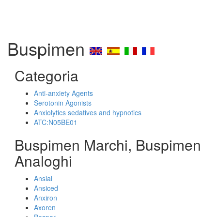
Buspimen
Categoria
Anti-anxiety Agents
Serotonin Agonists
Anxiolytics sedatives and hypnotics
ATC:N05BE01
Buspimen Marchi, Buspimen
Analoghi
Ansial
Ansiced
Anxiron
Axoren