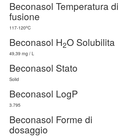
Beconasol Temperatura di
fusione
o
117-120
C
Beconasol H
O Solubilita
2
49,39 mg / L
Beconasol Stato
Solid
Beconasol LogP
3.795
Beconasol Forme di
dosaggio