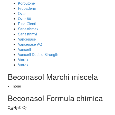
Korbutone
Propaderm
Qvar
Qvar 80
Rino-Clenil
Sanasthmax
Sanasthmyl
Vancenase
Vancenase AQ
Vanceril
Vanceril Double Strength
Viarex
Viarox
Beconasol Marchi miscela
none
Beconasol Formula chimica
C
H
ClO
28
37
7