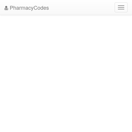
PharmacyCodes
Toggl
navig