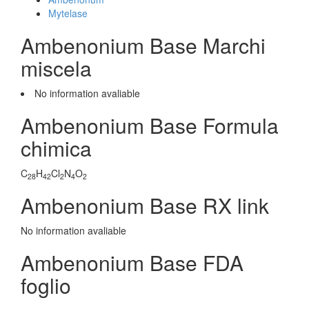
Mytelase
Ambenonium Base Marchi
miscela
No information avaliable
Ambenonium Base Formula
chimica
C
H
Cl
N
O
28
42
2
4
2
Ambenonium Base RX link
No information avaliable
Ambenonium Base FDA
foglio