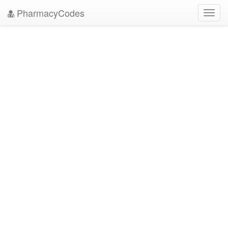
PharmacyCodes
Toggl
navig