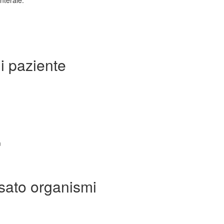
nterale.
i paziente
m
ssato organismi