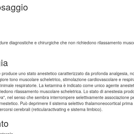
osaggio
edure diagnostiche e chirurgiche che non richiedono rilassamento musc
ia
 produce uno stato anestetico caratterizzato da profonda analgesia, n
giore tono muscolare scheletrico, stimolazione cardiovascolare e respira
inimale respiratorie. La ketamina è indicato come unico agente anestet
hiedono rilassamento muscolare scheletrica. Lo stato di anestesia prodo
ativa", nel senso che sembra interrompere selettivamente associazione p
somestetico. Può deprimere il sistema selettivo thalamoneocortical prima
rcorsi cerebrali (reticularactivating e sistema limbico).
nto