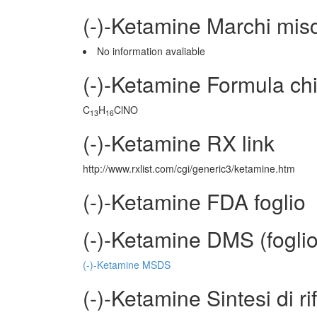
(-)-Ketamine Marchi mis
No information avaliable
(-)-Ketamine Formula ch
C
H
ClNO
13
16
(-)-Ketamine RX link
http://www.rxlist.com/cgi/generic3/ketamine.htm
(-)-Ketamine FDA foglio
(-)-Ketamine DMS (foglio
(-)-Ketamine MSDS
(-)-Ketamine Sintesi di r