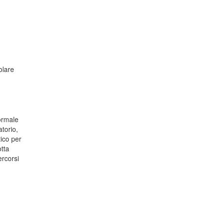
olare
ormale
torio,
ico per
tta
ercorsi