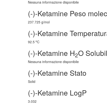
Nessuna informazione disponibile
(-)-Ketamine Peso molec
237.725 g/mol
(-)-Ketamine Temperatur
o
92.5
C
(-)-Ketamine H
O Solubil
2
Nessuna informazione disponibile
(-)-Ketamine Stato
Solid
(-)-Ketamine LogP
3.032