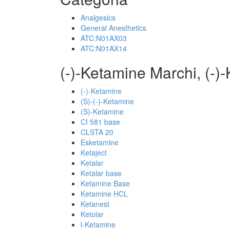
Analgesics
General Anesthetics
ATC:N01AX03
ATC:N01AX14
(-)-Ketamine Marchi, (-)
(-)-Ketamine
(S)-(-)-Ketamine
(S)-Ketamine
CI 581 base
CLSTA 20
Esketamine
Ketaject
Ketalar
Ketalar base
Ketamine Base
Ketamine HCL
Ketanest
Ketolar
l-Ketamine