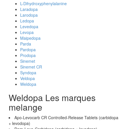
L-Dihydroxyphenylalanine
Laradopa
Larodopa
Ledopa
Levedopa
Levopa
Maipedopa
Parda
Pardopa
Prodopa
Sinemet
Sinemet CR
Syndopa
Veldopa
Weldopa
Weldopa Les marques
melange
Apo-Levocarb CR Controlled-Release Tablets (carbidopa
+ levodopa)