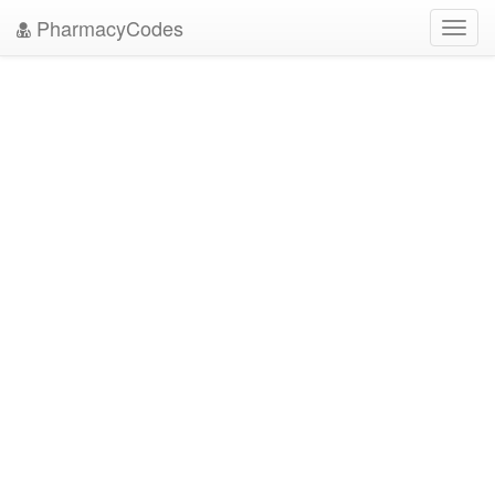
PharmacyCodes
Toggl
navig