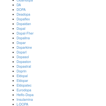
Cidandopa
DA
DOPA
Deadopa
Dopaflex
Dopaidan
Dopal
Dopal-Fher
Dopalina
Dopar
Doparkine
Doparl
Dopasol
Dopaston
Dopastral
Doprin
Eldopal
Eldopar
Eldopatec
Eurodopa
Helfo-Dopa
Insulamina
L-DOPA