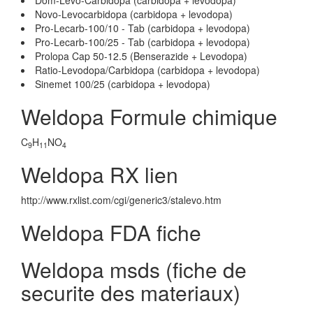
Dom-Levo-Carbidopa (carbidopa + levodopa)
Novo-Levocarbidopa (carbidopa + levodopa)
Pro-Lecarb-100/10 - Tab (carbidopa + levodopa)
Pro-Lecarb-100/25 - Tab (carbidopa + levodopa)
Prolopa Cap 50-12.5 (Benserazide + Levodopa)
Ratio-Levodopa/Carbidopa (carbidopa + levodopa)
Sinemet 100/25 (carbidopa + levodopa)
Weldopa Formule chimique
C
H
NO
9
11
4
Weldopa RX lien
http://www.rxlist.com/cgi/generic3/stalevo.htm
Weldopa FDA fiche
Weldopa msds (fiche de
securite des materiaux)