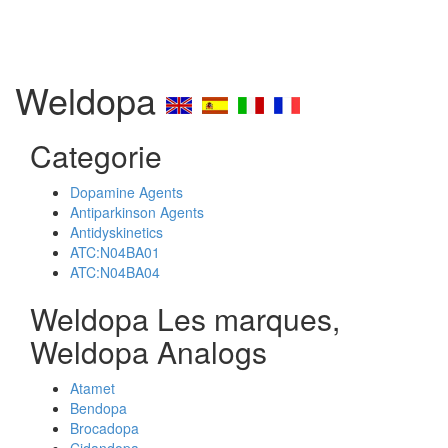
Weldopa
Categorie
Dopamine Agents
Antiparkinson Agents
Antidyskinetics
ATC:N04BA01
ATC:N04BA04
Weldopa Les marques,
Weldopa Analogs
Atamet
Bendopa
Brocadopa