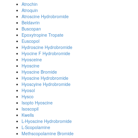
Atrochin
Atroquin
Atroscine Hydrobromide
Beldavrin
Buscopan
Epoxytropine Tropate
Euscopol
Hydroscine Hydrobromide
Hyocine F Hydrobromide
Hyosceine
Hyoscine
Hyoscine Bromide
Hyoscine Hydrobromide
Hyoscyine Hydrobromide
Hyosol
Hysco
Isopto Hyoscine
Isoscopil
Kwells
L-Hyoscine Hydrobromide
L-Scopolamine
Methscopolamine Bromide