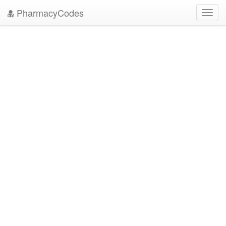
PharmacyCodes
Toggl
navig