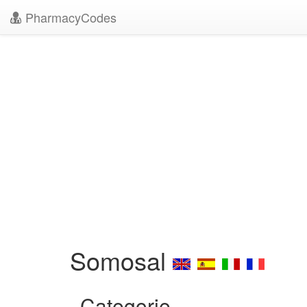
PharmacyCodes
Somosal
Categorie