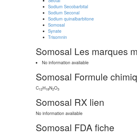
Seotal
Sodium Secobarbital
Sodium Seconal
Sodium quinalbarbitone
Somosal
Synate
Trisomnin
Somosal Les marques 
No information avaliable
Somosal Formule chimi
C
H
N
O
12
18
2
3
Somosal RX lien
No information avaliable
Somosal FDA fiche