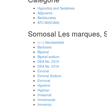
Hypnotics and Sedatives
Adjuvants
Barbiturates
ATC:N05CA06
Somosal Les marques, 
(+/-)-Secobarbital
Barbosec
Bipanal
Bipinal sodium
DEA No. 2315
DEA No. 2316
Evronal
Evronal Sodium
Evrronal
Hypotrol
Hyptran
Imesonal
Immenoctal
Immenox