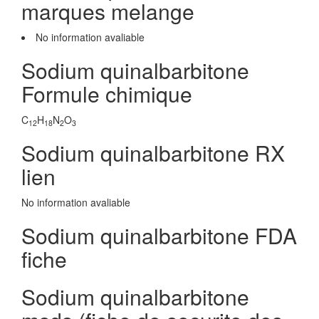
marques melange
No information avaliable
Sodium quinalbarbitone
Formule chimique
C
H
N
O
12
18
2
3
Sodium quinalbarbitone RX
lien
No information avaliable
Sodium quinalbarbitone FDA
fiche
Sodium quinalbarbitone