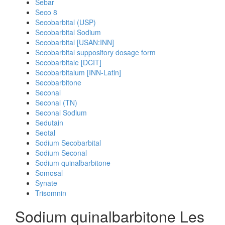
Sebar
Seco 8
Secobarbital (USP)
Secobarbital Sodium
Secobarbital [USAN:INN]
Secobarbital suppository dosage form
Secobarbitale [DCIT]
Secobarbitalum [INN-Latin]
Secobarbitone
Seconal
Seconal (TN)
Seconal Sodium
Sedutain
Seotal
Sodium Secobarbital
Sodium Seconal
Sodium quinalbarbitone
Somosal
Synate
Trisomnin
Sodium quinalbarbitone Les