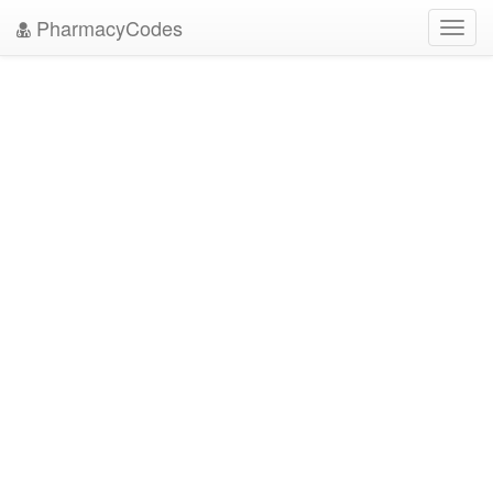
PharmacyCodes
Toggl
navig