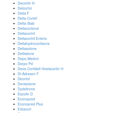
Decortin H
Delcortol
Delta F
Delta-Cortef
Delta-Stab
Deltacortenol
Deltacortril
Deltacortril Enteric
Deltahydrocortisone
Deltasolone
Deltisilone
Depo-Medrol
Derpo Pd
Dexa-Cortidelt Hostacortin H
Di-Adreson F
Dicortol
Donisolone
Dydeltrone
Eazolin D
Econopred
Econopred Plus
Erbacort