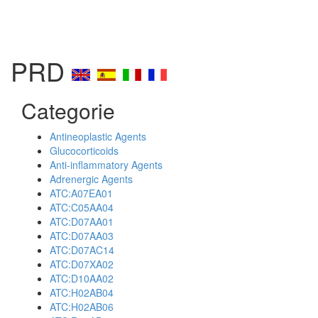
PRD
Categorie
Antineoplastic Agents
Glucocorticoids
Anti-inflammatory Agents
Adrenergic Agents
ATC:A07EA01
ATC:C05AA04
ATC:D07AA01
ATC:D07AA03
ATC:D07AC14
ATC:D07XA02
ATC:D10AA02
ATC:H02AB04
ATC:H02AB06