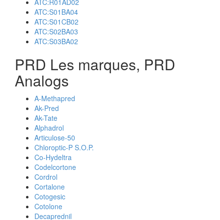
ATC:R01AD02
ATC:S01BA04
ATC:S01CB02
ATC:S02BA03
ATC:S03BA02
PRD Les marques, PRD
Analogs
A-Methapred
Ak-Pred
Ak-Tate
Alphadrol
Articulose-50
Chloroptic-P S.O.P.
Co-Hydeltra
Codelcortone
Cordrol
Cortalone
Cotogesic
Cotolone
Decaprednil