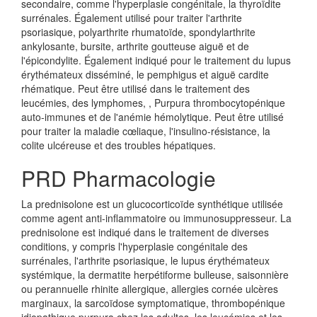
secondaire, comme l'hyperplasie congénitale, la thyroïdite
surrénales. Également utilisé pour traiter l'arthrite
psoriasique, polyarthrite rhumatoïde, spondylarthrite
ankylosante, bursite, arthrite goutteuse aiguë et de
l'épicondylite. Également indiqué pour le traitement du lupus
érythémateux disséminé, le pemphigus et aiguë cardite
rhématique. Peut être utilisé dans le traitement des
leucémies, des lymphomes, , Purpura thrombocytopénique
auto-immunes et de l'anémie hémolytique. Peut être utilisé
pour traiter la maladie cœliaque, l'insulino-résistance, la
colite ulcéreuse et des troubles hépatiques.
PRD Pharmacologie
La prednisolone est un glucocorticoïde synthétique utilisée
comme agent anti-inflammatoire ou immunosuppresseur. La
prednisolone est indiqué dans le traitement de diverses
conditions, y compris l'hyperplasie congénitale des
surrénales, l'arthrite psoriasique, le lupus érythémateux
systémique, la dermatite herpétiforme bulleuse, saisonnière
ou perannuelle rhinite allergique, allergies cornée ulcères
marginaux, la sarcoïdose symptomatique, thrombopénique