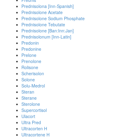
Prednis
Prednisolona [Inn-Spanish]
Prednisolone Acetate
Prednisolone Sodium Phosphate
Prednisolone Tebutate
Prednisolone [Ban:Inn:Jan]
Prednisolonum [Inn-Latin]
Predonin
Predonine
Prelone
Prenolone
Rolisone
Scherisolon
Solone
Solu-Medrol
Steran
Sterane
Sterolone
Supercortisol
Ulacort
Ultra Pred
Ultracorten H
Ultracortene H