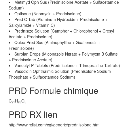
Metimyd Oph Sus (Prednisolone Acetate + Sulfacetamide
Sodium)
Optisone (Neomycin + Prednisolone)
Pred C Tab (Aluminum Hydroxide + Prednisolone +
Salicylamide + Vitamin C)
Prednisize Solution (Camphor + Chlorophenol + Cresyl
Acetate + Prednisolone)
Quiex-Pred Sus (Aminophylline + Guaifenesin +
Prednisolone)
Surolan Drops (Miconazole Nitrate + Polymyxin B Sulfate
+ Prednisolone Acetate)
Vanectyl-P Tablets (Prednisolone + Trimeprazine Tartrate)
Vasocidin Ophthalmic Solution (Prednisolone Sodium
Phosphate + Sulfacetamide Sodium)
PRD Formule chimique
C
H
O
21
28
5
PRD RX lien
http://www.rxlist.com/cgi/generic/prednisolone.htm