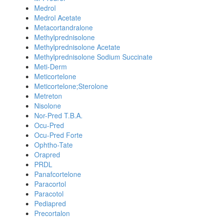
Medrol
Medrol Acetate
Metacortandralone
Methylprednisolone
Methylprednisolone Acetate
Methylprednisolone Sodium Succinate
Meti-Derm
Meticortelone
Meticortelone;Sterolone
Metreton
Nisolone
Nor-Pred T.B.A.
Ocu-Pred
Ocu-Pred Forte
Ophtho-Tate
Orapred
PRDL
Panafcortelone
Paracortol
Paracotol
Pediapred
Precortalon