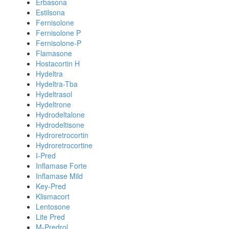
Erbasona
Estilsona
Fernisolone
Fernisolone P
Fernisolone-P
Flamasone
Hostacortin H
Hydeltra
Hydeltra-Tba
Hydeltrasol
Hydeltrone
Hydrodeltalone
Hydrodeltisone
Hydroretrocortin
Hydroretrocortine
I-Pred
Inflamase Forte
Inflamase Mild
Key-Pred
Klismacort
Lentosone
Lite Pred
M-Predrol