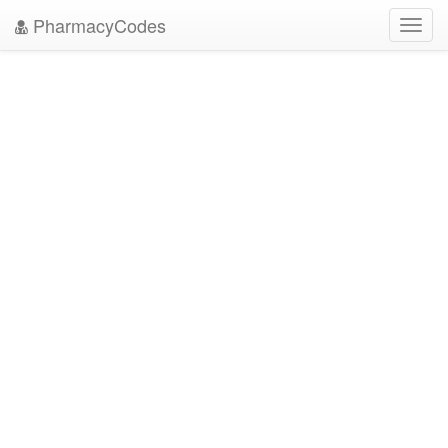
PharmacyCodes
Toggl
navig