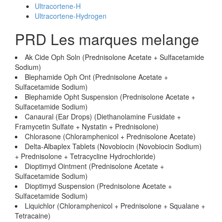
Ultracortene-H
Ultracortene-Hydrogen
PRD Les marques melange
Ak Cide Oph Soln (Prednisolone Acetate + Sulfacetamide
Sodium)
Blephamide Oph Ont (Prednisolone Acetate +
Sulfacetamide Sodium)
Blephamide Opht Suspension (Prednisolone Acetate +
Sulfacetamide Sodium)
Canaural (Ear Drops) (Diethanolamine Fusidate +
Framycetin Sulfate + Nystatin + Prednisolone)
Chlorasone (Chloramphenicol + Prednisolone Acetate)
Delta-Albaplex Tablets (Novobiocin (Novobiocin Sodium)
+ Prednisolone + Tetracycline Hydrochloride)
Dioptimyd Ointment (Prednisolone Acetate +
Sulfacetamide Sodium)
Dioptimyd Suspension (Prednisolone Acetate +
Sulfacetamide Sodium)
Liquichlor (Chloramphenicol + Prednisolone + Squalane +
Tetracaine)