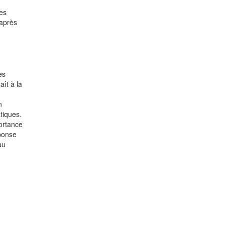
es
 après
es
aît à la
n
tiques.
portance
éponse
au