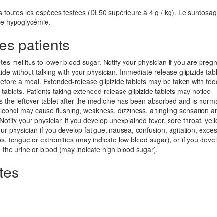
ns toutes les espèces testées (DL50 supérieure à 4 g / kg). Le surdosa
une hypoglycémie.
es patients
etes mellitus to lower blood sugar. Notify your physician if you are preg
ide without talking with your physician. Immediate-release glipizide tab
fore a meal. Extended-release glipizide tablets may be taken with foo
tablets. Patients taking extended release glipizide tablets may notice
s is the leftover tablet after the medicine has been absorbed and is norma
 Alcohol may cause flushing, weakness, dizziness, a tingling sensation a
Notify your physician if you develop unexplained fever, sore throat, yel
your physician if you develop fatigue, nausea, confusion, agitation, exce
ps, tongue or extremities (may indicate low blood sugar), or if you deve
in the urine or blood (may indicate high blood sugar).
tes