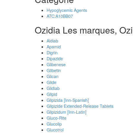
Hypoglycemic Agents
ATC:A10BB07
Ozidia Les marques, Ozi
Aldiab
Apamid
Digrin
Dipazide
Glibenese
Glibetin
Glican
Glide
Glidiab
Glipid
Glipizida [Inn-Spanish]
Glipizide Extended-Release Tablets
Glipizidum [Inn-Latin]
Gluco-Rite
Glucolip
Glucotrol