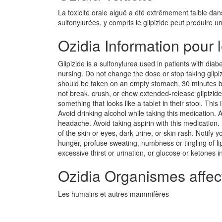
La toxicité orale aiguë a été extrêmement faible da
sulfonylurées, y compris le glipizide peut produire 
Ozidia Information pour l
Glipizide is a sulfonylurea used in patients with diab
nursing. Do not change the dose or stop taking glipiz
should be taken on an empty stomach, 30 minutes be
not break, crush, or chew extended-release glipizide 
something that looks like a tablet in their stool. Thi
Avoid drinking alcohol while taking this medication.
headache. Avoid taking aspirin with this medication. 
of the skin or eyes, dark urine, or skin rash. Notify 
hunger, profuse sweating, numbness or tingling of li
excessive thirst or urination, or glucose or ketones 
Ozidia Organismes affec
Les humains et autres mammifères