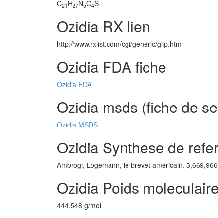
C
H
N
O
S
21
27
5
4
Ozidia RX lien
http://www.rxlist.com/cgi/generic/glip.htm
Ozidia FDA fiche
Ozidia FDA
Ozidia msds (fiche de se
Ozidia MSDS
Ozidia Synthese de refe
Ambrogi, Logemann, le brevet américain. 3,669,966
Ozidia Poids moleculair
444.548 g/mol