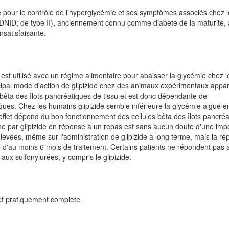
pour le contrôle de l'hyperglycémie et ses symptômes associés chez l
(DNID; de type II), anciennement connu comme diabète de la maturité,
nsatisfaisante.
est utilisé avec un régime alimentaire pour abaisser la glycémie chez l
incipal mode d'action de glipizide chez des animaux expérimentaux appar
es bêta des îlots pancréatiques de tissu et est donc dépendante de
iques. Chez les humains glipizide semble inférieure la glycémie aiguë e
n effet dépend du bon fonctionnement des cellules bêta des îlots pancréa
line par glipizide en réponse à un repas est sans aucun doute d'une im
levées, même sur l'administration de glipizide à long terme, mais la r
 d'au moins 6 mois de traitement. Certains patients ne répondent pas 
aux sulfonylurées, y compris le glipizide.
 et pratiquement complète.