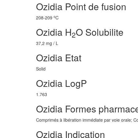
Ozidia Point de fusion
o
208-209
C
Ozidia H
O Solubilite
2
37,2 mg / L
Ozidia Etat
Solid
Ozidia LogP
1.763
Ozidia Formes pharmace
Comprimés à libération immédiate par voie orale; C
Ozidia Indication