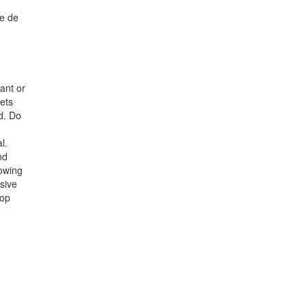
ge de
nant or
lets
d. Do
l.
nd
lowing
ssive
lop