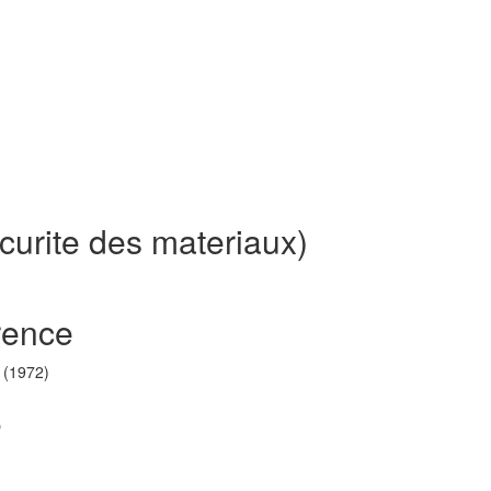
curite des materiaux)
rence
 (1972)
e