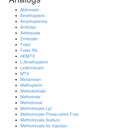
Abitrexate
Amethopterin
Amethopterine
Antifolan
Arbitrexate
Emtexate
Folex
Folex Pfs
HDMTX
L-Amethopterin
Ledertrexate
MTX
Metatrexan
Methopterin
Methotextrate
Methotrate
Methotrexat
Methotrexate Lpf
Methotrexate Preservative Free
Methotrexate Sodium
Methotrexate for Injection