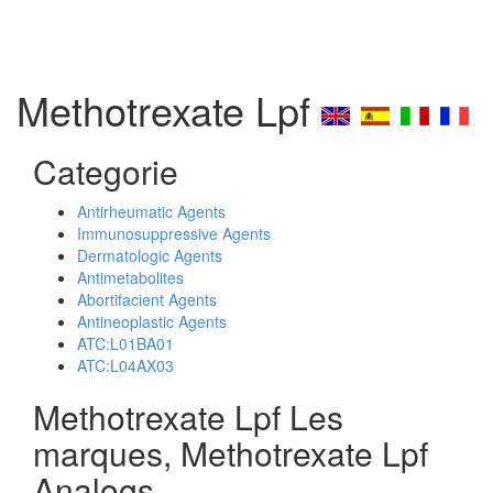
Methotrexate Lpf
Categorie
Antirheumatic Agents
Immunosuppressive Agents
Dermatologic Agents
Antimetabolites
Abortifacient Agents
Antineoplastic Agents
ATC:L01BA01
ATC:L04AX03
Methotrexate Lpf Les
marques, Methotrexate Lpf
Analogs