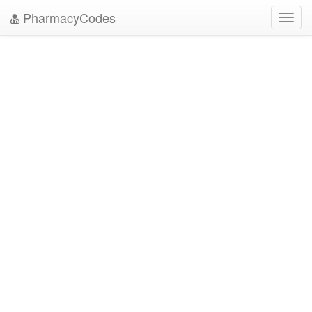
PharmacyCodes
Toggl
navig