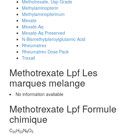
Methotrexate, Usp Grade
Methylaminopterin
Methylaminopterinum
Mexate
Mexate-Aq
Mexate-Aq Preserved
N-Bismethylpteroylglutamic Acid
Rheumatrex
Rheumatrex Dose Pack
Trexall
Methotrexate Lpf Les
marques melange
No information avaliable
Methotrexate Lpf Formule
chimique
C
H
N
O
20
22
8
5