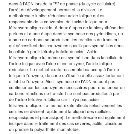
dans à l'ADN lors de la "S" de phase (du cycle cellulaire),
l'arrêt du développement normal et la division. Le
méthotrexate inhibe réductase acide folique qui est
responsable de la conversion de l'acide folique pour
tétrahydrofolique acide. À deux étapes de la biosynthèse des
purines et à une étape dans la synthèse des pyrimidines, un
atome de carbone se produisent les réactions de transfert
qui nécessitent des coenzymes spécifiques synthétisés dans
la cellule à partir tétrahydrofolique acide. Acide
tétrahydrofolique lui-même est synthétisée dans la cellule de
l'acide folique avec l'aide d'une enzyme, l'acide folique
réductase. Le méthotrexate ressemble beaucoup à l'acide
folique à l'enzyme, de sorte qu'il se lie à elle assez fortement
et inhibe l'enzyme. Ainsi, synthèse de l'ADN ne peut pas
continuer car les coenzymes nécessaires pour une teneur en
carbone réactions de transfert ne sont pas produites à partir
de l'acide tétrahydrofolique car il n'ya pas acide
tétrahydrofolique. Le méthotrexate affecte sélectivement les
cellules se divisent rapidement la plupart des (cellules
néoplasiques et psoriasique). Le méthotrexate est également
indiqué dans le traitement des cas sévères, actifs, classique,
ou précise la polyarthrite rhumatoïde.