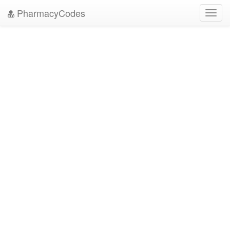
PharmacyCodes
Toggl
navig