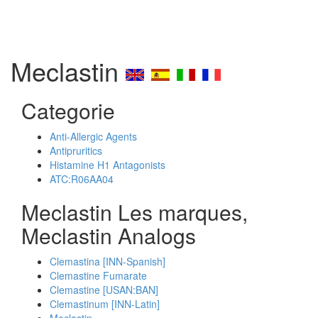
Meclastin
Categorie
Anti-Allergic Agents
Antipruritics
Histamine H1 Antagonists
ATC:R06AA04
Meclastin Les marques,
Meclastin Analogs
Clemastina [INN-Spanish]
Clemastine Fumarate
Clemastine [USAN:BAN]
Clemastinum [INN-Latin]