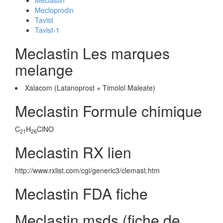
Meclastin
Mecloprodin
Tavist
Tavist-1
Meclastin Les marques
melange
Xalacom (Latanoprost + Timolol Maleate)
Meclastin Formule chimique
C
H
ClNO
21
26
Meclastin RX lien
http://www.rxlist.com/cgi/generic3/clemast.htm
Meclastin FDA fiche
Meclastin msds (fiche de