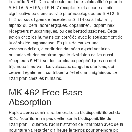
la famille 5-HT1D) ayant seulement une faible affinité pour la
5-HT1A, 5-HT5A, et 5-HT7 récepteurs et aucune affinité
significative ou d'une activité pharmacologique au 5-HT2, 5-
HT3 ou sous-types de récepteurs 5-HT4 ou à l'alpha1-,
alpha2-ou beta -adrénergiques, dopamine1,; dopamine2;
récepteurs muscariniques, ou des benzodiazépines. Cette
action chez les humains est corrélée avec le soulagement de
la céphalée migraineuse. En plus de causer une
vasoconstriction, à partir des données expérimentales
animales études montrent que le rizatriptan active aussi
récepteurs 5-HT1 sur les terminaux périphériques du nerf
trijumeau innervant les vaisseaux sanguins crâniens, qui
peuvent également contribuer à l'effet d'antimigrainous Le
rizatriptan chez les humains.
MK 462 Free Base
Absorption
Rapide après administration orale. La biodisponibilité est de
45%. Nourriture n'a pas d'effet sur la biodisponibilité du
rizatriptan. Toutefois, l'administration de rizatriptan avec de la
nourriture va retarder d'1 heure le temps pour atteindre pic