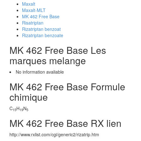
Maxalt
Maxalt-MLT
MK 462 Free Base
Risatriptan
Rizatriptan benzoat
Rizatriptan benzoate
MK 462 Free Base Les
marques melange
No information avaliable
MK 462 Free Base Formule
chimique
C
H
N
15
19
5
MK 462 Free Base RX lien
http://www.rxlist.com/cgi/generic2/rizatrip.htm