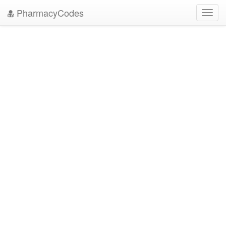
PharmacyCodes
Toggl
navig