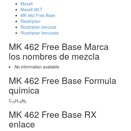
Maxalt
Maxalt-MLT
MK 462 Free Base
Risatriptan
Rizatriptan benzoat
Rizatriptan benzoate
MK 462 Free Base Marca
los nombres de mezcla
No information avaliable
MK 462 Free Base Formula
quimica
C
H
N
15
19
5
MK 462 Free Base RX
enlace