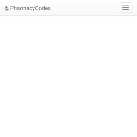
PharmacyCodes
Toggl
navig