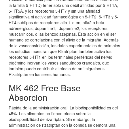
la familia 5-HT1D) tener sólo una débil afinidad por 5-HT1A,
5-HT5A, y los receptores 5-HT7 y sin una afinidad
significativa ni actividad farmacológica en 5-HT2, 5-HT3 y 5-
HT4 subtipos de receptores alfa-1-o en, alfa2 o beta -
adrenérgicos, dopamine1,; dopamine2; los receptores
muscarínicos, o las benzodiazepinas. Esta acción en el ser
humano se correlaciona con el alivio de la migraña. Además
de la vasoconstricción, los datos experimentales de animales
los estudios muestran que Rizatriptan también activa los
receptores 5-HT1 en los terminales periféricas del nervio
trigémino inervan los vasos sanguíneos craneales, que
también puede contribuir al efecto de antimigrainous
Rizatriptán en los seres humanos.
MK 462 Free Base
Absorcion
Rápida de la administración oral. La biodisponibilidad es del
45%. Los alimentos no tienen efecto sobre la
biodisponibilidad de rizatriptán. Sin embargo, la
administración de rizatriptán con la comida se demora una