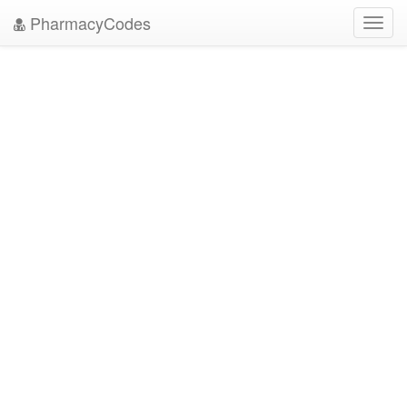
PharmacyCodes
Toggl
navig