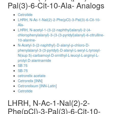
Pal(3)-6-Cit-10-Ala- Analogs
Cetrotide
LHRH, N-Ac-1-Nal(2)-2-Phe(pCl)-3-Pal(3)-6-Cit-10-
Ala-
LHRH, N-acetyl-1-(3-(2-naphthyl)alanyl)-2-(4-
chlorophenylalanyl)-3-(3-(3-pyridyl)alanyl)-6-citrulline-
10-alanine-
N-Acetyl-3-(2-naphthyl)-D-alanyl-p-chloro-D-
phenylalanyl-3-(3-pyridyl)-D-alanyl-L-seryl-L-tyrosyl-
N(sup 5)-carbamoyl-D-ornithyl-L-leucyl-L-arginyl-L-
prolyl-D-alaninamide
SB 75
SB-75
cetrorelix acetate
Cetrorelix [INN]
Cetrorelixum [INN-Latin]
Cetrotide
LHRH, N-Ac-1-Nal(2)-2-
Phe(pCl)-3-Pal(3)-6-Cit-10-