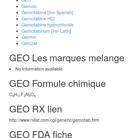
GEO
Gemcin
Gemcitabina [Inn-Spanish]
Gemcitabine HCl
Gemcitabine hydrochloride
Gemcitabinum [Inn-Latin]
Gemtro
Gemzar
GEO Les marques melange
No information avaliable
GEO Formule chimique
C
H
F
N
O
9
11
2
3
4
GEO RX lien
http://www.rxlist.com/cgi/generic/gemcitab.htm
GEO FDA fiche