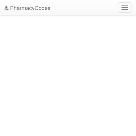
PharmacyCodes
Toggl
navig