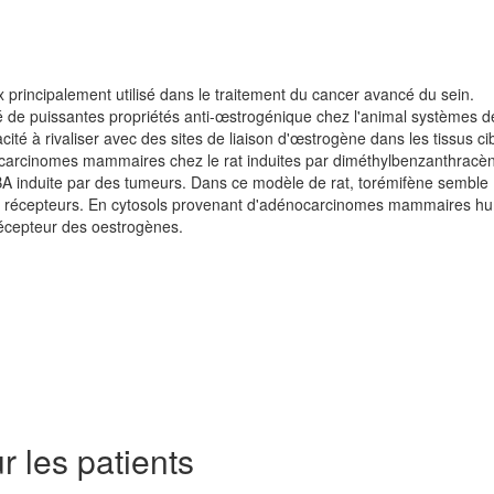
principalement utilisé dans le traitement du cancer avancé du sein.
 de puissantes propriétés anti-œstrogénique chez l'animal systèmes de
cité à rivaliser avec des sites de liaison d'œstrogène dans les tissus ci
es carcinomes mammaires chez le rat induites par diméthylbenzanthracè
BA induite par des tumeurs. Dans ce modèle de rat, torémifène semble
ène récepteurs. En cytosols provenant d'adénocarcinomes mammaires h
 récepteur des oestrogènes.
r les patients