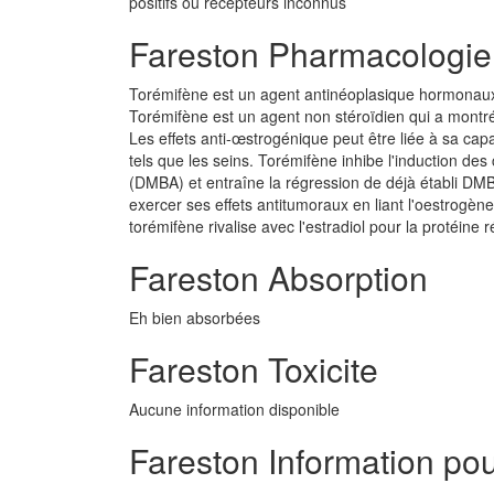
positifs ou récepteurs inconnus
Fareston Pharmacologie
Torémifène est un agent antinéoplasique hormonaux 
Torémifène est un agent non stéroïdien qui a montré
Les effets anti-œstrogénique peut être liée à sa capa
tels que les seins. Torémifène inhibe l'induction d
(DMBA) et entraîne la régression de déjà établi DM
exercer ses effets antitumoraux en liant l'oestrog
torémifène rivalise avec l'estradiol pour la protéine
Fareston Absorption
Eh bien absorbées
Fareston Toxicite
Aucune information disponible
Fareston Information pou