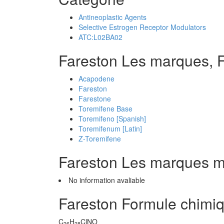
Antineoplastic Agents
Selective Estrogen Receptor Modulators
ATC:L02BA02
Fareston Les marques, 
Acapodene
Fareston
Farestone
Toremifene Base
Toremifeno [Spanish]
Toremifenum [Latin]
Z-Toremifene
Fareston Les marques 
No information avaliable
Fareston Formule chimi
C
H
ClNO
26
28