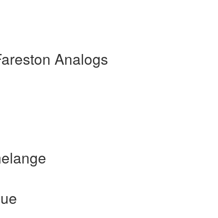
Fareston Analogs
melange
que