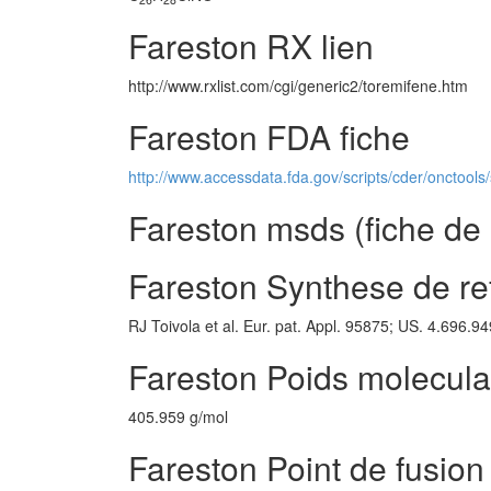
Fareston RX lien
http://www.rxlist.com/cgi/generic2/toremifene.htm
Fareston FDA fiche
http://www.accessdata.fda.gov/scripts/cder/onctoo
Fareston msds (fiche de 
Fareston Synthese de re
RJ Toivola et al. Eur. pat. Appl. 95875; US. 4.696.9
Fareston Poids molecula
405.959 g/mol
Fareston Point de fusion