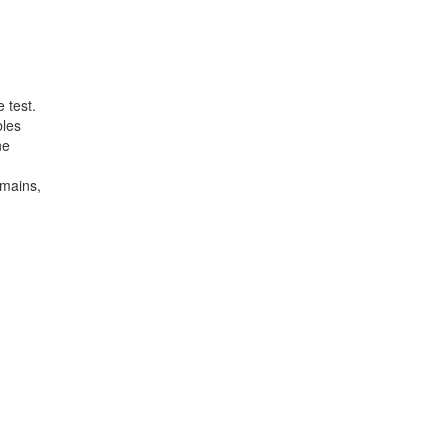
 test.
bles
ne
umains,