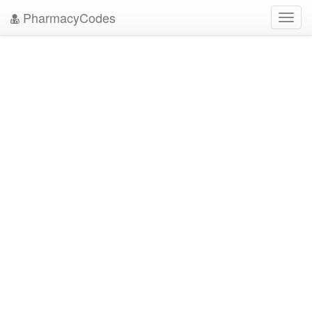
PharmacyCodes
Toggl
navig