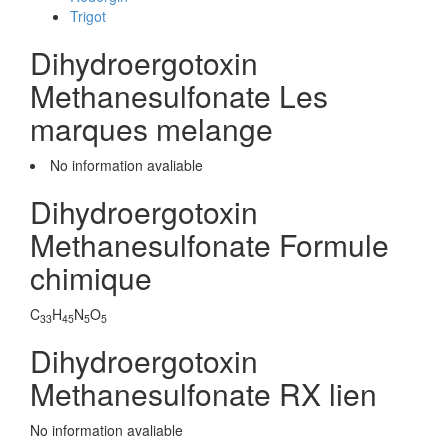
Trigot
Dihydroergotoxin
Methanesulfonate Les
marques melange
No information avaliable
Dihydroergotoxin
Methanesulfonate Formule
chimique
C
H
N
O
33
45
5
5
Dihydroergotoxin
Methanesulfonate RX lien
No information avaliable