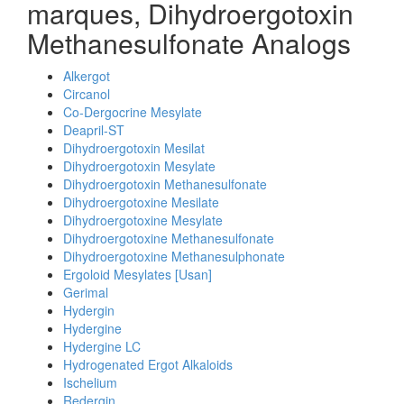
marques, Dihydroergotoxin
Methanesulfonate Analogs
Alkergot
Circanol
Co-Dergocrine Mesylate
Deapril-ST
Dihydroergotoxin Mesilat
Dihydroergotoxin Mesylate
Dihydroergotoxin Methanesulfonate
Dihydroergotoxine Mesilate
Dihydroergotoxine Mesylate
Dihydroergotoxine Methanesulfonate
Dihydroergotoxine Methanesulphonate
Ergoloid Mesylates [Usan]
Gerimal
Hydergin
Hydergine
Hydergine LC
Hydrogenated Ergot Alkaloids
Ischelium
Redergin