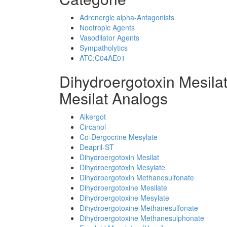
Adrenergic alpha-Antagonists
Nootropic Agents
Vasodilator Agents
Sympatholytics
ATC:C04AE01
Dihydroergotoxin Mesila
Mesilat Analogs
Alkergot
Circanol
Co-Dergocrine Mesylate
Deapril-ST
Dihydroergotoxin Mesilat
Dihydroergotoxin Mesylate
Dihydroergotoxin Methanesulfonate
Dihydroergotoxine Mesilate
Dihydroergotoxine Mesylate
Dihydroergotoxine Methanesulfonate
Dihydroergotoxine Methanesulphonate