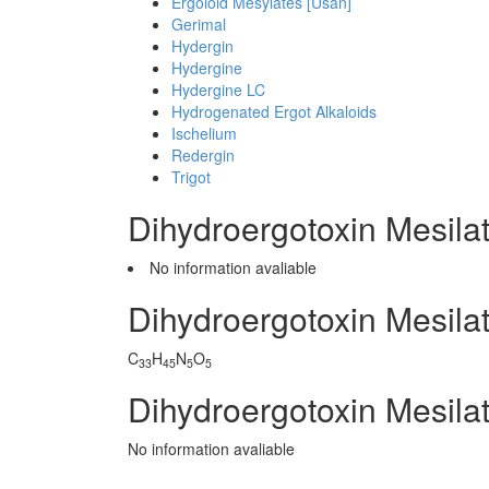
Ergoloid Mesylates [Usan]
Gerimal
Hydergin
Hydergine
Hydergine LC
Hydrogenated Ergot Alkaloids
Ischelium
Redergin
Trigot
Dihydroergotoxin Mesil
No information avaliable
Dihydroergotoxin Mesila
C
H
N
O
33
45
5
5
Dihydroergotoxin Mesilat
No information avaliable