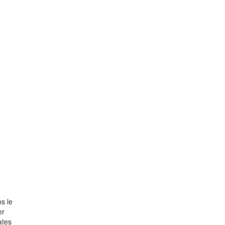
s le
er
ates