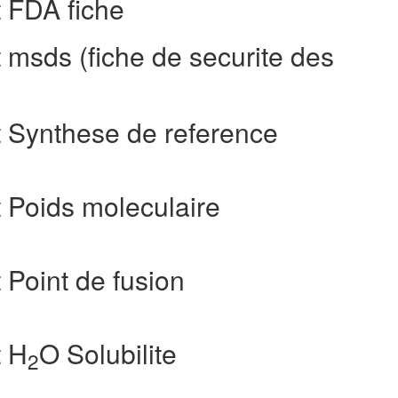
t FDA fiche
 msds (fiche de securite des
t Synthese de reference
 Poids moleculaire
 Point de fusion
t H
O Solubilite
2