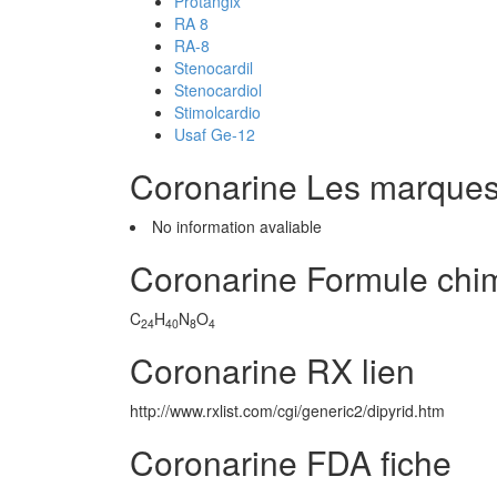
Protangix
RA 8
RA-8
Stenocardil
Stenocardiol
Stimolcardio
Usaf Ge-12
Coronarine Les marque
No information avaliable
Coronarine Formule chi
C
H
N
O
24
40
8
4
Coronarine RX lien
http://www.rxlist.com/cgi/generic2/dipyrid.htm
Coronarine FDA fiche