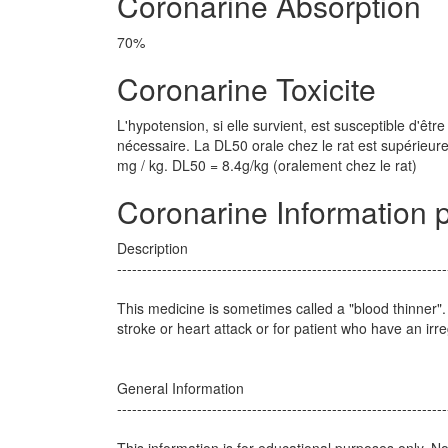
Coronarine Absorption
70%
Coronarine Toxicite
L'hypotension, si elle survient, est susceptible d'êt
nécessaire. La DL50 orale chez le rat est supérieure
mg / kg. DL50 = 8.4g/kg (oralement chez le rat)
Coronarine Information p
Description
------------------------------------------------------------------
This medicine is sometimes called a "blood thinner"
stroke or heart attack or for patient who have an irre
General Information
------------------------------------------------------------------