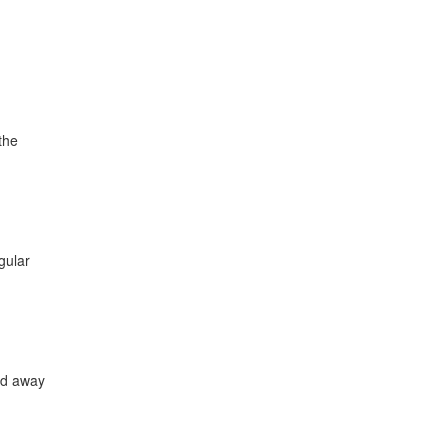
the
gular
and away