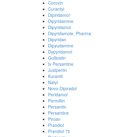
Coroxin
Curantyl
Dipiridamol
Dipyridamine
Dipyridamol
Dipyridamole, Pharma
Dipyridan
Dipyudamine
Dypyridamol
Gulliostin
Iv Persantine
Justpertin
Kurantil
Natyl
Novo-Dipiradol
Peridamol
Permiltin
Persantin
Persantine
Piroan
Prandiol
Prandiol 75