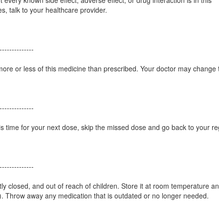
 every known side effect, adverse effect, or drug interaction is in this
, talk to your healthcare provider.
--------------
 more or less of this medicine than prescribed. Your doctor may change 
--------------
is time for your next dose, skip the missed dose and go back to your re
--------------
htly closed, and out of reach of children. Store it at room temperature 
). Throw away any medication that is outdated or no longer needed.