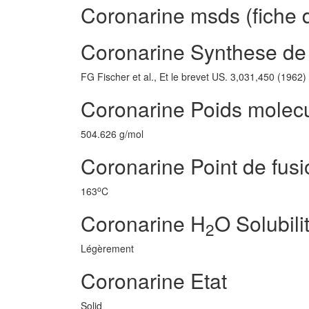
Coronarine msds (fiche 
Coronarine Synthese de
FG Fischer et al., Et le brevet US. 3,031,450 (1962)
Coronarine Poids molecu
504.626 g/mol
Coronarine Point de fusi
o
163
C
Coronarine H
O Solubili
2
Légèrement
Coronarine Etat
Solid