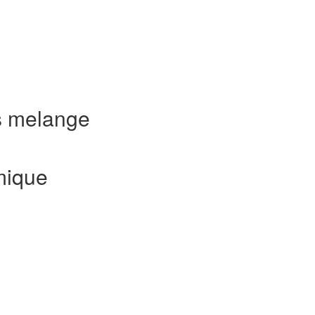
s melange
mique