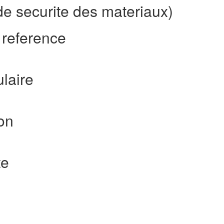
de securite des materiaux)
 reference
laire
on
te