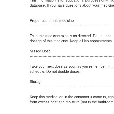
This information is for educational purposes only. Not
database. If you have questions about your medicines
Proper use of this medicine
------------------------------------------------------------------
Take this medicine exactly as directed. Do not take
dosage of this medicine. Keep all lab appointments.
Missed Dose
------------------------------------------------------------------
Take your next dose as soon as you remember. If it 
schedule. Do not double doses.
Storage
------------------------------------------------------------------
Keep this medication in the container it came in, tig
from excess heat and moisture (not in the bathroom