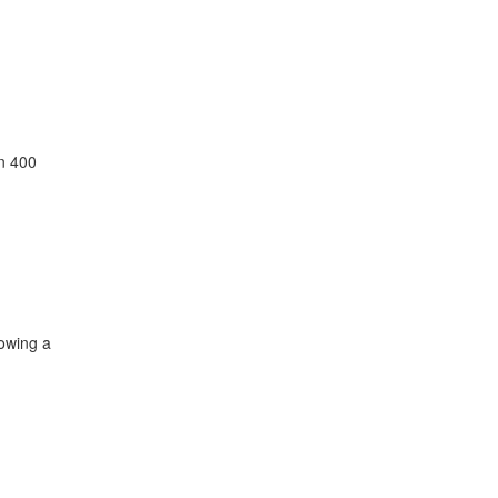
on 400
lowing a