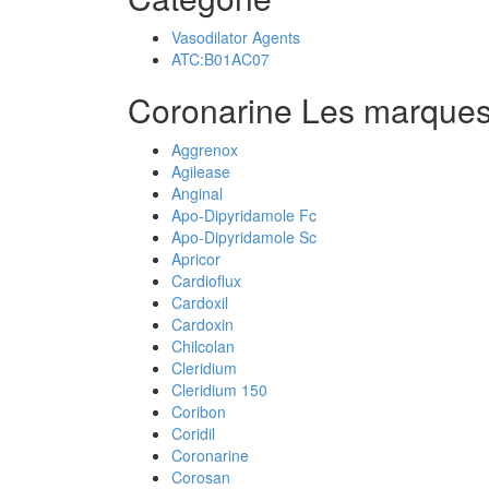
Vasodilator Agents
ATC:B01AC07
Coronarine Les marques
Aggrenox
Agilease
Anginal
Apo-Dipyridamole Fc
Apo-Dipyridamole Sc
Apricor
Cardioflux
Cardoxil
Cardoxin
Chilcolan
Cleridium
Cleridium 150
Coribon
Coridil
Coronarine
Corosan