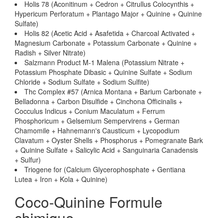
Holis 78 (Aconitinum + Cedron + Citrullus Colocynthis +
Hypericum Perforatum + Plantago Major + Quinine + Quinine
Sulfate)
Holis 82 (Acetic Acid + Asafetida + Charcoal Activated +
Magnesium Carbonate + Potassium Carbonate + Quinine +
Radish + Silver Nitrate)
Salzmann Product M-1 Malena (Potassium Nitrate +
Potassium Phosphate Dibasic + Quinine Sulfate + Sodium
Chloride + Sodium Sulfate + Sodium Sulfite)
Thc Complex #57 (Arnica Montana + Barium Carbonate +
Belladonna + Carbon Disulfide + Cinchona Officinalis +
Cocculus Indicus + Conium Maculatum + Ferrum
Phosphoricum + Gelsemium Sempervirens + German
Chamomile + Hahnemann's Causticum + Lycopodium
Clavatum + Oyster Shells + Phosphorus + Pomegranate Bark
+ Quinine Sulfate + Salicylic Acid + Sanguinaria Canadensis
+ Sulfur)
Triogene for (Calcium Glycerophosphate + Gentiana
Lutea + Iron + Kola + Quinine)
Coco-Quinine Formule
chimique