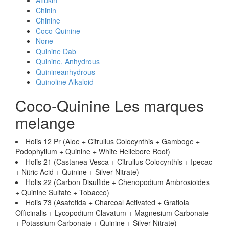
Aflukin
Chinin
Chinine
Coco-Quinine
None
Quinine Dab
Quinine, Anhydrous
Quinineanhydrous
Quinoline Alkaloid
Coco-Quinine Les marques
melange
Holis 12 Pr (Aloe + Citrullus Colocynthis + Gamboge +
Podophyllum + Quinine + White Hellebore Root)
Holis 21 (Castanea Vesca + Citrullus Colocynthis + Ipecac
+ Nitric Acid + Quinine + Silver Nitrate)
Holis 22 (Carbon Disulfide + Chenopodium Ambrosioides
+ Quinine Sulfate + Tobacco)
Holis 73 (Asafetida + Charcoal Activated + Gratiola
Officinalis + Lycopodium Clavatum + Magnesium Carbonate
+ Potassium Carbonate + Quinine + Silver Nitrate)