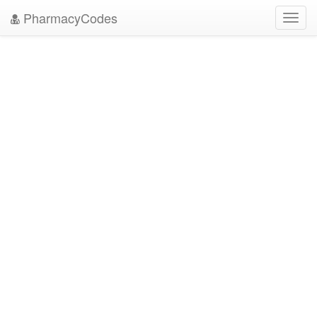
PharmacyCodes
Toggl
navig