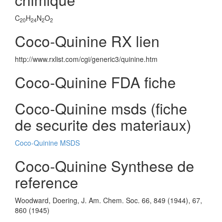
C
H
N
O
20
24
2
2
Coco-Quinine RX lien
http://www.rxlist.com/cgi/generic3/quinine.htm
Coco-Quinine FDA fiche
Coco-Quinine msds (fiche
de securite des materiaux)
Coco-Quinine MSDS
Coco-Quinine Synthese de
reference
Woodward, Doering, J. Am. Chem. Soc. 66, 849 (1944), 67,
860 (1945)