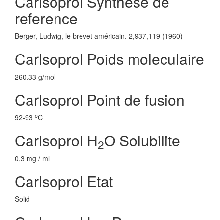
Carlsoprol Synthese de
reference
Berger, Ludwig, le brevet américain. 2,937,119 (1960)
Carlsoprol Poids moleculaire
260.33 g/mol
Carlsoprol Point de fusion
o
92-93
C
Carlsoprol H
O Solubilite
2
0,3 mg / ml
Carlsoprol Etat
Solid