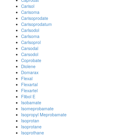
Caprodat
Carisol
Carisoma
Carisoprodate
Carisoprodatum
Carlsodol
Carlsoma
Carlsoprol
Carsodal
Carsodol
Coprobate
Diolene
Domarax
Flexal
Flexartal
Flexartel
Flibol E
Isobamate
Isomeprobamate
Isopropyl Meprobamate
Isoprotan
Isoprotane
Isoprothane