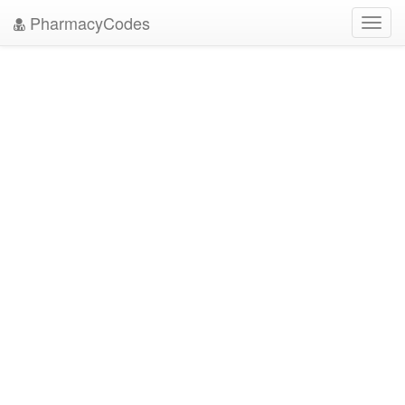
PharmacyCodes
Toggl
navig