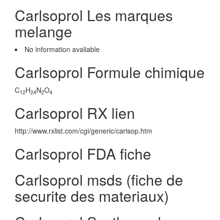
Carlsoprol Les marques
melange
No information avaliable
Carlsoprol Formule chimique
C
H
N
O
12
24
2
4
Carlsoprol RX lien
http://www.rxlist.com/cgi/generic/carisop.htm
Carlsoprol FDA fiche
Carlsoprol msds (fiche de
securite des materiaux)