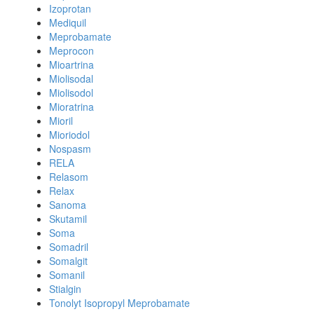
Izoprotan
Mediquil
Meprobamate
Meprocon
Mioartrina
Miolisodal
Miolisodol
Mioratrina
Mioril
Mioriodol
Nospasm
RELA
Relasom
Relax
Sanoma
Skutamil
Soma
Somadril
Somalgit
Somanil
Stialgin
Tonolyt Isopropyl Meprobamate