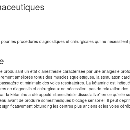
aceutiques
pour les procédures diagnostiques et chirurgicales qui ne nécessitent
e
e produisant un état d'anesthésie caractérisée par une analgésie prof
rement améliorée tonus des muscles squelettiques, la stimulation card
n passagère et minimale des voies respiratoires. La kétamine est indiqué
es de diagnostic et chirurgicaux ne nécessitent pas de relaxation des
par la kétamine a été appelé «l'anesthésie dissociative" en ce qu'elle 
veau avant de produire somesthésiques blocage sensoriel. Il peut dépri
significativement obtunding les centres plus anciens et les voies céré