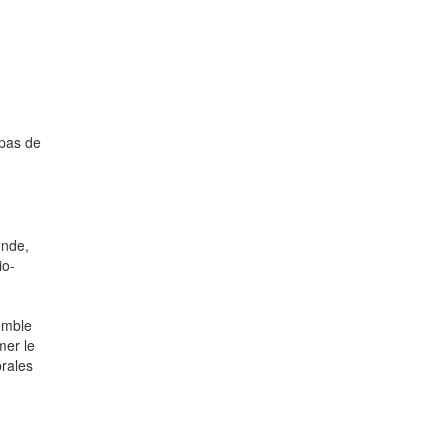
 pas de
onde,
io-
semble
mer le
brales