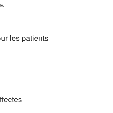
le.
r les patients
m
fectes