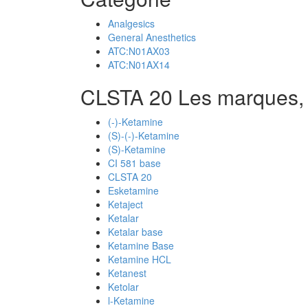
Analgesics
General Anesthetics
ATC:N01AX03
ATC:N01AX14
CLSTA 20 Les marques,
(-)-Ketamine
(S)-(-)-Ketamine
(S)-Ketamine
CI 581 base
CLSTA 20
Esketamine
Ketaject
Ketalar
Ketalar base
Ketamine Base
Ketamine HCL
Ketanest
Ketolar
l-Ketamine