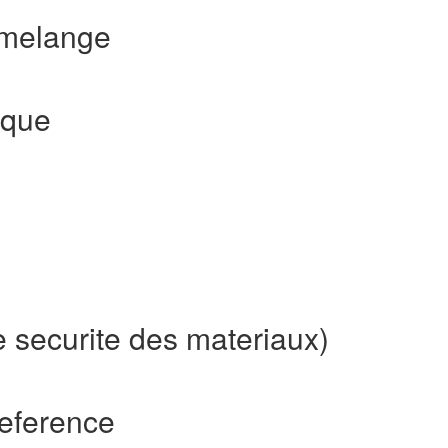
 melange
ique
 securite des materiaux)
eference