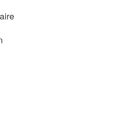
aire
n
e