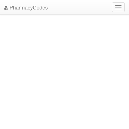
PharmacyCodes
Toggl
navig