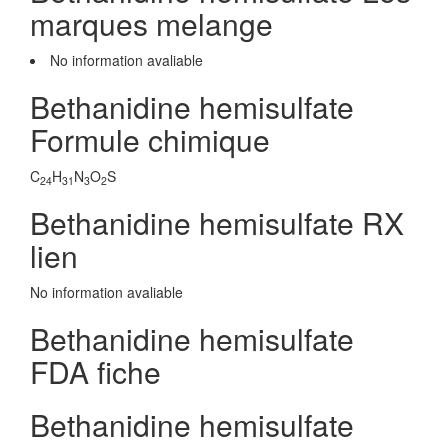
marques melange
No information avaliable
Bethanidine hemisulfate
Formule chimique
C
H
N
O
S
24
31
3
2
Bethanidine hemisulfate RX
lien
No information avaliable
Bethanidine hemisulfate
FDA fiche
Bethanidine hemisulfate