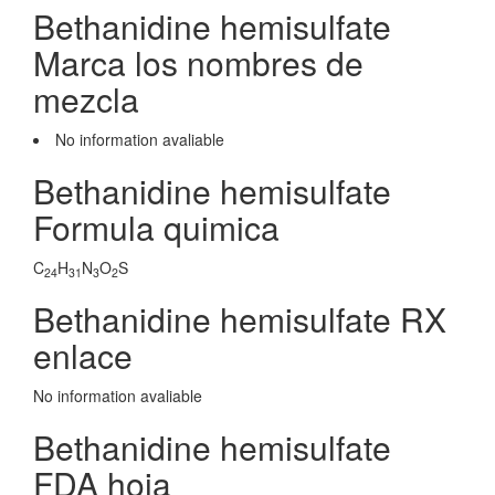
Bethanidine hemisulfate
Marca los nombres de
mezcla
No information avaliable
Bethanidine hemisulfate
Formula quimica
C
H
N
O
S
24
31
3
2
Bethanidine hemisulfate RX
enlace
No information avaliable
Bethanidine hemisulfate
FDA hoja