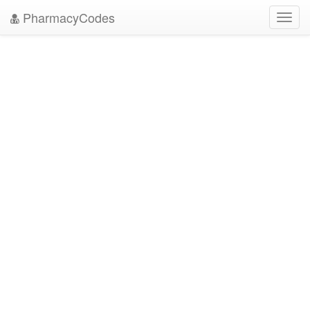
PharmacyCodes
Toggl
navig