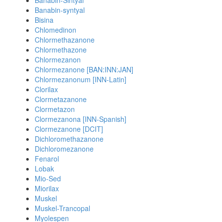
Banabin-Sintyal
Banabin-syntyal
Bisina
Chlomedinon
Chlormethazanone
Chlormethazone
Chlormezanon
Chlormezanone [BAN:INN:JAN]
Chlormezanonum [INN-Latin]
Clorilax
Clormetazanone
Clormetazon
Clormezanona [INN-Spanish]
Clormezanone [DCIT]
Dichloromethazanone
Dichloromezanone
Fenarol
Lobak
Mio-Sed
Miorilax
Muskel
Muskel-Trancopal
Myolespen