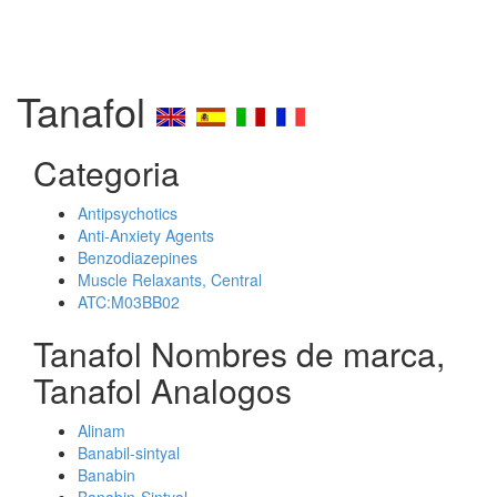
Tanafol
Categoria
Antipsychotics
Anti-Anxiety Agents
Benzodiazepines
Muscle Relaxants, Central
ATC:M03BB02
Tanafol Nombres de marca,
Tanafol Analogos
Alinam
Banabil-sintyal
Banabin