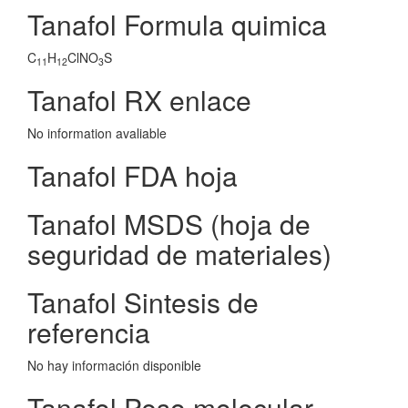
Tanafol Formula quimica
C
H
ClNO
S
11
12
3
Tanafol RX enlace
No information avaliable
Tanafol FDA hoja
Tanafol MSDS (hoja de
seguridad de materiales)
Tanafol Sintesis de
referencia
No hay información disponible
Tanafol Peso molecular