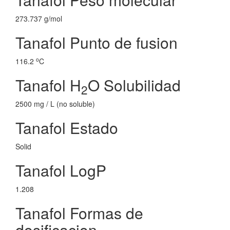
273.737 g/mol
Tanafol Punto de fusion
o
116.2
C
Tanafol H
O Solubilidad
2
2500 mg / L (no soluble)
Tanafol Estado
Solid
Tanafol LogP
1.208
Tanafol Formas de
dosificacion