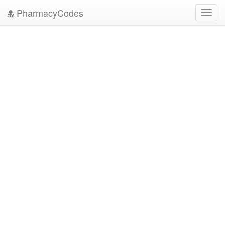
PharmacyCodes
Toggl
navig