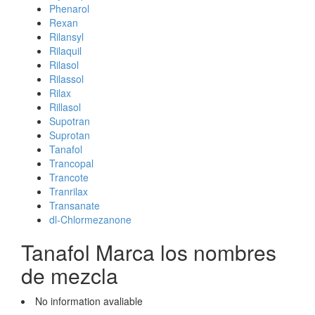
Phenarol
Rexan
Rilansyl
Rilaquil
Rilasol
Rilassol
Rilax
Rillasol
Supotran
Suprotan
Tanafol
Trancopal
Trancote
Tranrilax
Transanate
dl-Chlormezanone
Tanafol Marca los nombres
de mezcla
No information avaliable