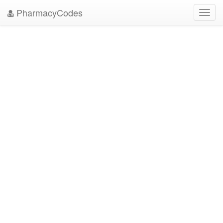
PharmacyCodes
Toggl
navig