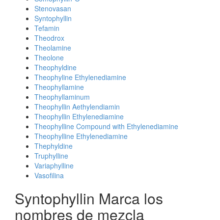
Stenovasan
Syntophyllin
Tefamin
Theodrox
Theolamine
Theolone
Theophyldine
Theophyline Ethylenediamine
Theophyllamine
Theophyllaminum
Theophyllin Aethylendiamin
Theophyllin Ethylenediamine
Theophylline Compound with Ethylenediamine
Theophylline Ethylenediamine
Thephyldine
Truphylline
Variaphylline
Vasofilina
Syntophyllin Marca los
nombres de mezcla