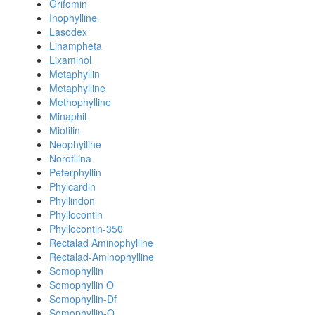
Grifomin
Inophylline
Lasodex
Linampheta
Lixaminol
Metaphyllin
Metaphylline
Methophylline
Minaphil
Miofilin
Neophyiline
Norofilina
Peterphyllin
Phylcardin
Phyllindon
Phyllocontin
Phyllocontin-350
Rectalad Aminophylline
Rectalad-Aminophylline
Somophyllin
Somophyllin O
Somophyllin-Df
Somophyllin-O