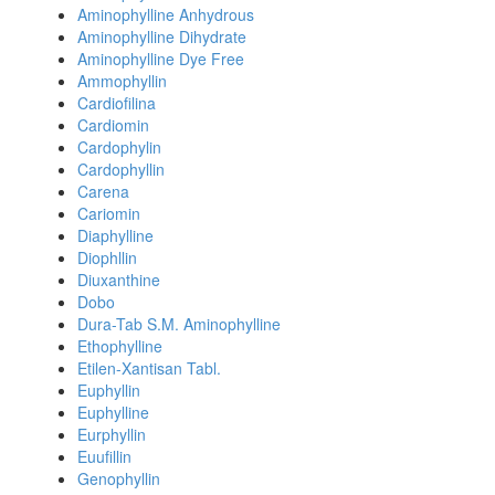
Aminophylline Anhydrous
Aminophylline Dihydrate
Aminophylline Dye Free
Ammophyllin
Cardiofilina
Cardiomin
Cardophylin
Cardophyllin
Carena
Cariomin
Diaphylline
Diophllin
Diuxanthine
Dobo
Dura-Tab S.M. Aminophylline
Ethophylline
Etilen-Xantisan Tabl.
Euphyllin
Euphylline
Eurphyllin
Euufillin
Genophyllin