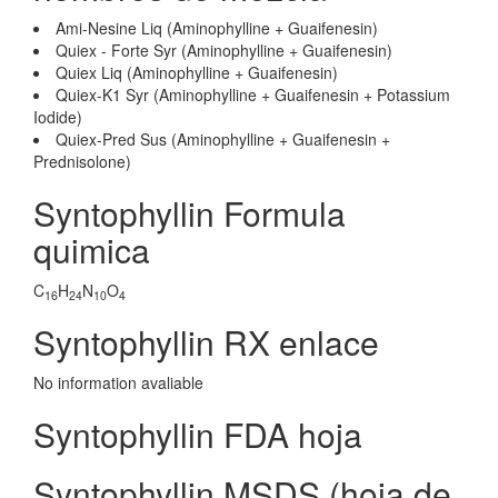
Ami-Nesine Liq (Aminophylline + Guaifenesin)
Quiex - Forte Syr (Aminophylline + Guaifenesin)
Quiex Liq (Aminophylline + Guaifenesin)
Quiex-K1 Syr (Aminophylline + Guaifenesin + Potassium
Iodide)
Quiex-Pred Sus (Aminophylline + Guaifenesin +
Prednisolone)
Syntophyllin Formula
quimica
C
H
N
O
16
24
10
4
Syntophyllin RX enlace
No information avaliable
Syntophyllin FDA hoja
Syntophyllin MSDS (hoja de