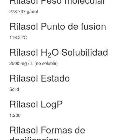
273.737 g/mol
Rilasol Punto de fusion
o
116.2
C
Rilasol H
O Solubilidad
2
2500 mg / L (no soluble)
Rilasol Estado
Solid
Rilasol LogP
1.208
Rilasol Formas de
dosificacion