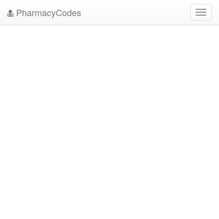
PharmacyCodes
Toggl
navig