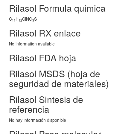
Rilasol Formula quimica
C
H
ClNO
S
11
12
3
Rilasol RX enlace
No information avaliable
Rilasol FDA hoja
Rilasol MSDS (hoja de
seguridad de materiales)
Rilasol Sintesis de
referencia
No hay información disponible
Rilasol Peso molecular