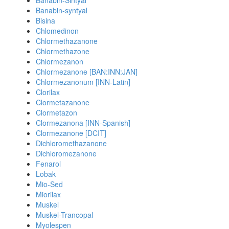
Banabin-Sintyal
Banabin-syntyal
Bisina
Chlomedinon
Chlormethazanone
Chlormethazone
Chlormezanon
Chlormezanone [BAN:INN:JAN]
Chlormezanonum [INN-Latin]
Clorilax
Clormetazanone
Clormetazon
Clormezanona [INN-Spanish]
Clormezanone [DCIT]
Dichloromethazanone
Dichloromezanone
Fenarol
Lobak
Mio-Sed
Miorilax
Muskel
Muskel-Trancopal
Myolespen