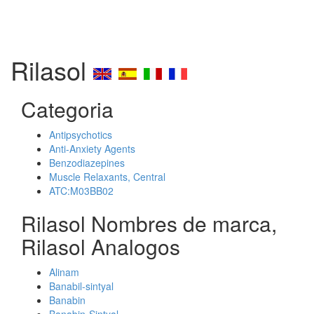
Rilasol
Categoria
Antipsychotics
Anti-Anxiety Agents
Benzodiazepines
Muscle Relaxants, Central
ATC:M03BB02
Rilasol Nombres de marca,
Rilasol Analogos
Alinam
Banabil-sintyal
Banabin