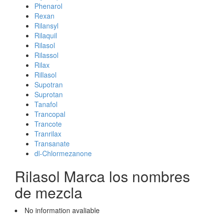
Phenarol
Rexan
Rilansyl
Rilaquil
Rilasol
Rilassol
Rilax
Rillasol
Supotran
Suprotan
Tanafol
Trancopal
Trancote
Tranrilax
Transanate
dl-Chlormezanone
Rilasol Marca los nombres
de mezcla
No information avaliable