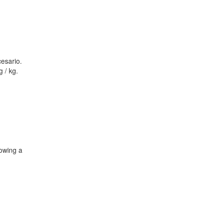
esario.
 / kg.
lowing a