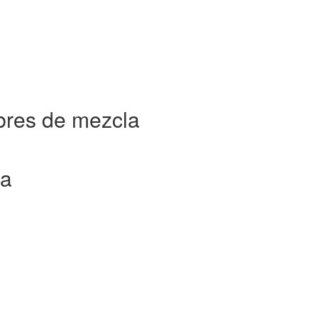
bres de mezcla
ca