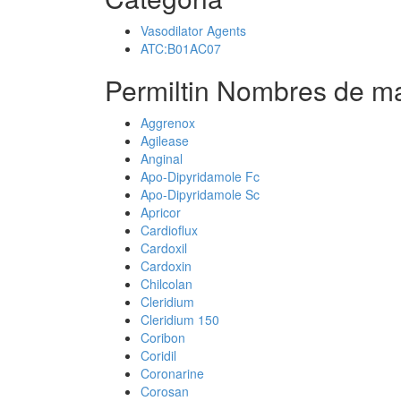
Vasodilator Agents
ATC:B01AC07
Permiltin Nombres de ma
Aggrenox
Agilease
Anginal
Apo-Dipyridamole Fc
Apo-Dipyridamole Sc
Apricor
Cardioflux
Cardoxil
Cardoxin
Chilcolan
Cleridium
Cleridium 150
Coribon
Coridil
Coronarine
Corosan