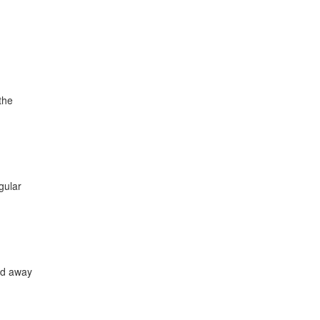
the
gular
and away