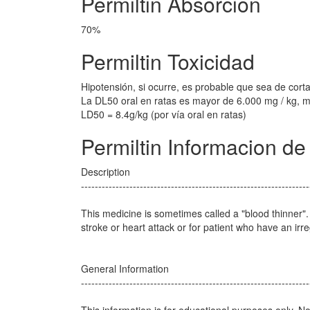
Permiltin Absorcion
70%
Permiltin Toxicidad
Hipotensión, si ocurre, es probable que sea de cort
La DL50 oral en ratas es mayor de 6.000 mg / kg, m
LD50 = 8.4g/kg (por vía oral en ratas)
Permiltin Informacion de
Description
------------------------------------------------------------------
This medicine is sometimes called a "blood thinner"
stroke or heart attack or for patient who have an irre
General Information
------------------------------------------------------------------