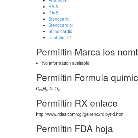
Protangix
RA 8
RA-8
Stenocardil
Stenocardiol
Stimolcardio
Usaf Ge-12
Permiltin Marca los nom
No information avaliable
Permiltin Formula quimi
C
H
N
O
24
40
8
4
Permiltin RX enlace
http://www.rxlist.com/cgi/generic2/dipyrid.htm
Permiltin FDA hoja