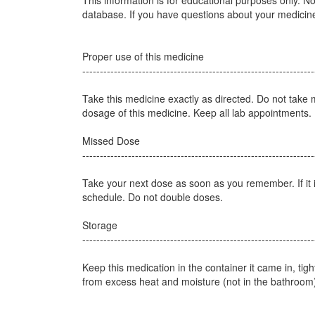
This information is for educational purposes only. Not
database. If you have questions about your medicines
Proper use of this medicine
------------------------------------------------------------------
Take this medicine exactly as directed. Do not take
dosage of this medicine. Keep all lab appointments.
Missed Dose
------------------------------------------------------------------
Take your next dose as soon as you remember. If it 
schedule. Do not double doses.
Storage
------------------------------------------------------------------
Keep this medication in the container it came in, tig
from excess heat and moisture (not in the bathroom