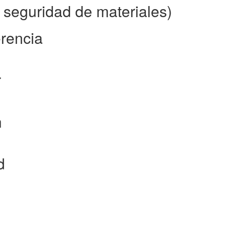
 seguridad de materiales)
erencia
r
n
d