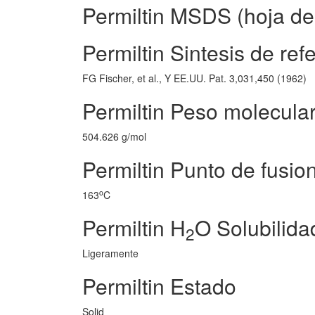
Permiltin MSDS (hoja de
Permiltin Sintesis de ref
FG Fischer, et al., Y EE.UU. Pat. 3,031,450 (1962)
Permiltin Peso molecula
504.626 g/mol
Permiltin Punto de fusio
o
163
C
Permiltin H
O Solubilida
2
Ligeramente
Permiltin Estado
Solid