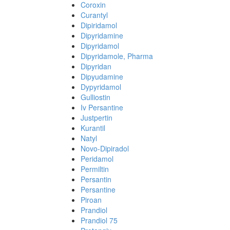
Coroxin
Curantyl
Dipiridamol
Dipyridamine
Dipyridamol
Dipyridamole, Pharma
Dipyridan
Dipyudamine
Dypyridamol
Gulliostin
Iv Persantine
Justpertin
Kurantil
Natyl
Novo-Dipiradol
Peridamol
Permiltin
Persantin
Persantine
Piroan
Prandiol
Prandiol 75