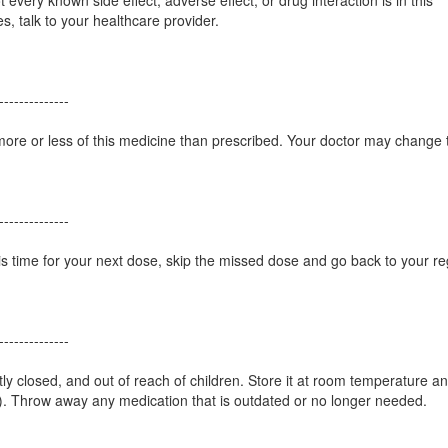
 every known side effect, adverse effect, or drug interaction is in this
, talk to your healthcare provider.
--------------
 more or less of this medicine than prescribed. Your doctor may change 
--------------
is time for your next dose, skip the missed dose and go back to your re
--------------
htly closed, and out of reach of children. Store it at room temperature 
). Throw away any medication that is outdated or no longer needed.