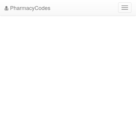
PharmacyCodes
Toggl
navig