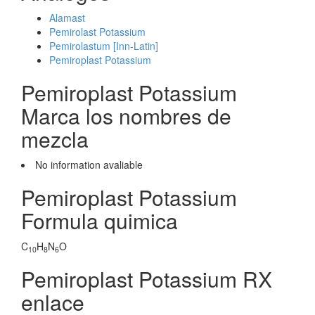
Alamast
Pemirolast Potassium
Pemirolastum [Inn-Latin]
Pemiroplast Potassium
Pemiroplast Potassium
Marca los nombres de
mezcla
No information avaliable
Pemiroplast Potassium
Formula quimica
C
H
N
O
10
8
6
Pemiroplast Potassium RX
enlace