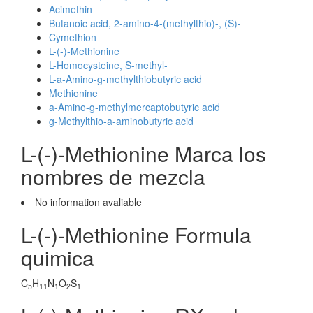
Acimethin
Butanoic acid, 2-amino-4-(methylthio)-, (S)-
Cymethion
L-(-)-Methionine
L-Homocysteine, S-methyl-
L-a-Amino-g-methylthiobutyric acid
Methionine
a-Amino-g-methylmercaptobutyric acid
g-Methylthio-a-aminobutyric acid
L-(-)-Methionine Marca los
nombres de mezcla
No information avaliable
L-(-)-Methionine Formula
quimica
C
H
N
O
S
5
11
1
2
1