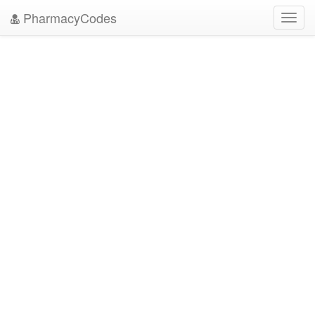
PharmacyCodes
Toggl
navig