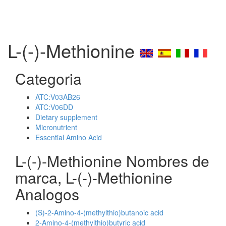
L-(-)-Methionine
Categoria
ATC:V03AB26
ATC:V06DD
Dietary supplement
Micronutrient
Essential Amino Acid
L-(-)-Methionine Nombres de
marca, L-(-)-Methionine
Analogos
(S)-2-Amino-4-(methylthio)butanoic acid
2-Amino-4-(methylthio)butyric acid