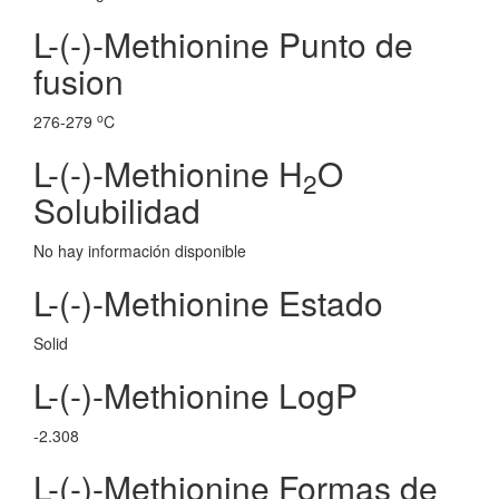
L-(-)-Methionine Punto de
fusion
o
276-279
C
L-(-)-Methionine H
O
2
Solubilidad
No hay información disponible
L-(-)-Methionine Estado
Solid
L-(-)-Methionine LogP
-2.308
L-(-)-Methionine Formas de