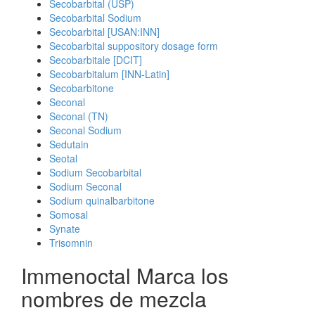
Secobarbital (USP)
Secobarbital Sodium
Secobarbital [USAN:INN]
Secobarbital suppository dosage form
Secobarbitale [DCIT]
Secobarbitalum [INN-Latin]
Secobarbitone
Seconal
Seconal (TN)
Seconal Sodium
Sedutain
Seotal
Sodium Secobarbital
Sodium Seconal
Sodium quinalbarbitone
Somosal
Synate
Trisomnin
Immenoctal Marca los
nombres de mezcla