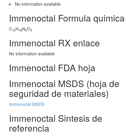
No information avaliable
Immenoctal Formula quimica
C
H
N
O
12
18
2
3
Immenoctal RX enlace
No information avaliable
Immenoctal FDA hoja
Immenoctal MSDS (hoja de
seguridad de materiales)
Immenoctal MSDS
Immenoctal Sintesis de
referencia