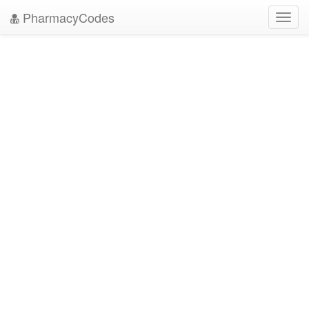
PharmacyCodes
Toggl
navig