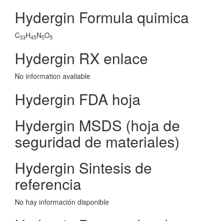
Hydergin Formula quimica
C
H
N
O
33
45
5
5
Hydergin RX enlace
No information avaliable
Hydergin FDA hoja
Hydergin MSDS (hoja de
seguridad de materiales)
Hydergin Sintesis de
referencia
No hay información disponible