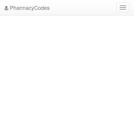
PharmacyCodes
Toggl
navig