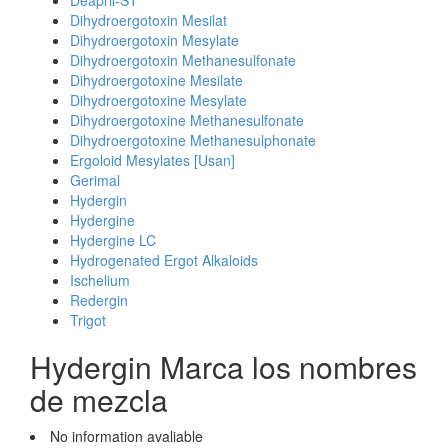
Deapril-ST
Dihydroergotoxin Mesilat
Dihydroergotoxin Mesylate
Dihydroergotoxin Methanesulfonate
Dihydroergotoxine Mesilate
Dihydroergotoxine Mesylate
Dihydroergotoxine Methanesulfonate
Dihydroergotoxine Methanesulphonate
Ergoloid Mesylates [Usan]
Gerimal
Hydergin
Hydergine
Hydergine LC
Hydrogenated Ergot Alkaloids
Ischelium
Redergin
Trigot
Hydergin Marca los nombres
de mezcla
No information avaliable