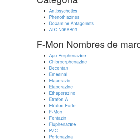
Antipsychotics
Phenothiazines
Dopamine Antagonists
ATC:N05AB03
F-Mon Nombres de marc
Apo-Perphenazine
Chlorperphenazine
Decentan
Emesinal
Etaperazin
Etaperazine
Ethaperazine
Etrafon-A
Etrafon-Forte
F-Mon
Fentazin
Fluphenazine
PZC
Perfenazina