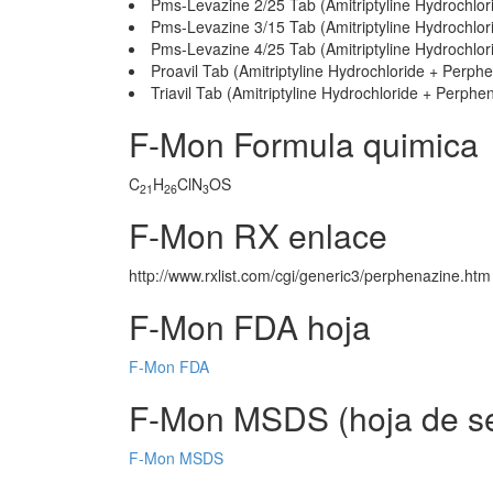
Pms-Levazine 2/25 Tab (Amitriptyline Hydrochlo
Pms-Levazine 3/15 Tab (Amitriptyline Hydrochlo
Pms-Levazine 4/25 Tab (Amitriptyline Hydrochlo
Proavil Tab (Amitriptyline Hydrochloride + Perph
Triavil Tab (Amitriptyline Hydrochloride + Perphe
F-Mon Formula quimica
C
H
ClN
OS
21
26
3
F-Mon RX enlace
http://www.rxlist.com/cgi/generic3/perphenazine.htm
F-Mon FDA hoja
F-Mon FDA
F-Mon MSDS (hoja de se
F-Mon MSDS