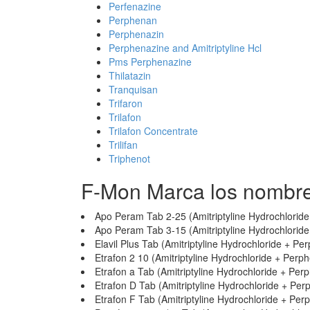
Perfenazine
Perphenan
Perphenazin
Perphenazine and Amitriptyline Hcl
Pms Perphenazine
Thilatazin
Tranquisan
Trifaron
Trilafon
Trilafon Concentrate
Trilifan
Triphenot
F-Mon Marca los nombr
Apo Peram Tab 2-25 (Amitriptyline Hydrochlorid
Apo Peram Tab 3-15 (Amitriptyline Hydrochlorid
Elavil Plus Tab (Amitriptyline Hydrochloride + Pe
Etrafon 2 10 (Amitriptyline Hydrochloride + Perp
Etrafon a Tab (Amitriptyline Hydrochloride + Per
Etrafon D Tab (Amitriptyline Hydrochloride + Per
Etrafon F Tab (Amitriptyline Hydrochloride + Per