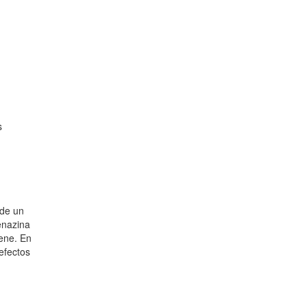
s
 de un
enazina
iene. En
efectos