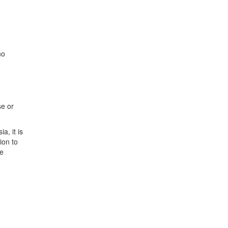
no
se or
a, it is
ion to
he