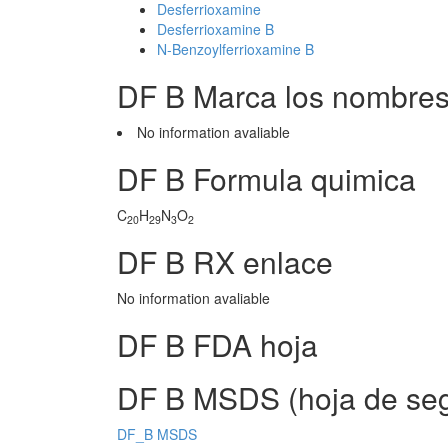
Desferrioxamine
Desferrioxamine B
N-Benzoylferrioxamine B
DF B Marca los nombres
No information avaliable
DF B Formula quimica
C
H
N
O
20
29
3
2
DF B RX enlace
No information avaliable
DF B FDA hoja
DF B MSDS (hoja de seg
DF_B MSDS