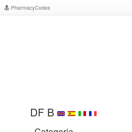
PharmacyCodes
DF B
Categoria