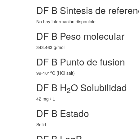
DF B Sintesis de referen
No hay información disponible
DF B Peso molecular
343.463 g/mol
DF B Punto de fusion
o
99-101
C (HCl salt)
DF B H
O Solubilidad
2
42 mg / L
DF B Estado
Solid
DF B LogP