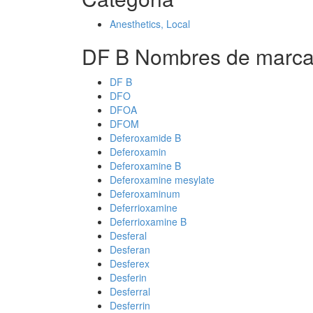
Anesthetics, Local
DF B Nombres de marca
DF B
DFO
DFOA
DFOM
Deferoxamide B
Deferoxamin
Deferoxamine B
Deferoxamine mesylate
Deferoxaminum
Deferrioxamine
Deferrioxamine B
Desferal
Desferan
Desferex
Desferin
Desferral
Desferrin