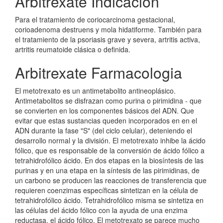
Arbitrexate Indicacion
Para el tratamiento de coriocarcinoma gestacional,
corioadenoma destruens y mola hidatiforme. También para
el tratamiento de la psoriasis grave y severa, artritis activa,
artritis reumatoide clásica o definida.
Arbitrexate Farmacologia
El metotrexato es un antimetabolito antineoplásico.
Antimetabolitos se disfrazan como purina o pirimidina - que
se convierten en los componentes básicos del ADN. Que
evitar que estas sustancias queden incorporados en en el
ADN durante la fase "S" (del ciclo celular), deteniendo el
desarrollo normal y la división. El metotrexato inhibe la ácido
fólico, que es responsable de la conversión de ácido fólico a
tetrahidrofólico ácido. En dos etapas en la biosíntesis de las
purinas y en una etapa en la síntesis de las pirimidinas, de
un carbono se producen las reacciones de transferencia que
requieren coenzimas específicas sintetizan en la célula de
tetrahidrofólico ácido. Tetrahidrofólico misma se sintetiza en
las células del ácido fólico con la ayuda de una enzima
reductasa, el ácido fólico. El metotrexato se parece mucho