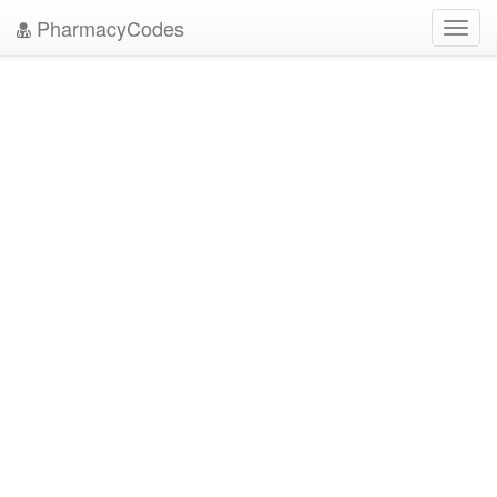
PharmacyCodes
Toggl
navig