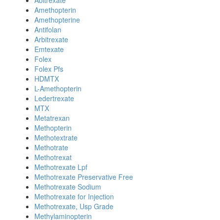
Abitrexate
Amethopterin
Amethopterine
Antifolan
Arbitrexate
Emtexate
Folex
Folex Pfs
HDMTX
L-Amethopterin
Ledertrexate
MTX
Metatrexan
Methopterin
Methotextrate
Methotrate
Methotrexat
Methotrexate Lpf
Methotrexate Preservative Free
Methotrexate Sodium
Methotrexate for Injection
Methotrexate, Usp Grade
Methylaminopterin