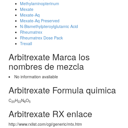
Methylaminopterinum
Mexate
Mexate-Aq
Mexate-Aq Preserved
N-Bismethylpteroylglutamic Acid
Rheumatrex
Rheumatrex Dose Pack
Trexall
Arbitrexate Marca los
nombres de mezcla
No information avaliable
Arbitrexate Formula quimica
C
H
N
O
20
22
8
5
Arbitrexate RX enlace
http://www.rxlist.com/cgi/generic/mtx.htm