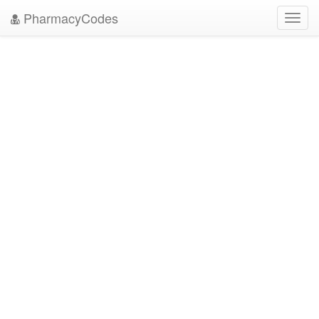
PharmacyCodes
Toggl
navig