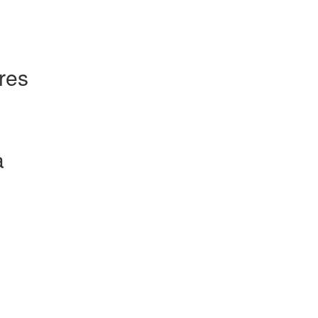
res
a