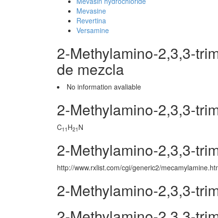
Mevasin hydrochloride
Mevasine
Revertina
Versamine
2-Methylamino-2,3,3-tri
de mezcla
No information avaliable
2-Methylamino-2,3,3-tri
C
H
N
11
21
2-Methylamino-2,3,3-tri
http://www.rxlist.com/cgi/generic2/mecamylamine.h
2-Methylamino-2,3,3-tri
2-Methylamino-2,3,3-tr