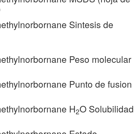
)
methylnorbornane Sintesis de
methylnorbornane Peso molecular
methylnorbornane Punto de fusion
methylnorbornane H
O Solubilidad
2
methylnorbornane Estado