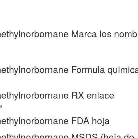
methylnorbornane Marca los nomb
methylnorbornane Formula quimic
methylnorbornane RX enlace
tm
methylnorbornane FDA hoja
imethylnorbornane MSDS (hoja de