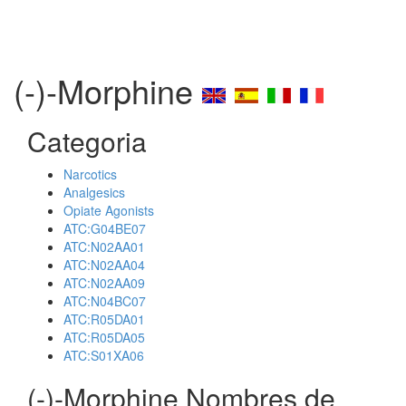
(-)-Morphine
Categoria
Narcotics
Analgesics
Opiate Agonists
ATC:G04BE07
ATC:N02AA01
ATC:N02AA04
ATC:N02AA09
ATC:N04BC07
ATC:R05DA01
ATC:R05DA05
ATC:S01XA06
(-)-Morphine Nombres de