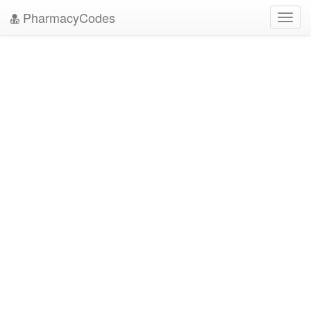
PharmacyCodes
Toggl
navig