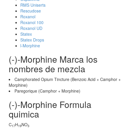
RMS Uniserts
Rescudose
Roxanol
Roxanol 100
Roxanol UD
Statex
Statex Drops
l-Morphine
(-)-Morphine Marca los
nombres de mezcla
Camphorated Opium Tincture (Benzoic Acid + Camphor +
Morphine)
Paregorique (Camphor + Morphine)
(-)-Morphine Formula
quimica
C
H
NO
17
19
3