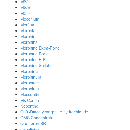
MS/L
MS/S
MSIR
Meconium
Morfina
Morphia
Morphin
Morphina
Morphine Extra-Forte
Morphine Forte
Morphine H.P
Morphine Sulfate
Morphinism
Morphinum
Morphitec
Morphium
Moscontin
Ms Contin
Nepenthe
O,O'-Diacetylmorphine hydrochloride
OMS Concentrate
Oramorph SR
Ospalivina