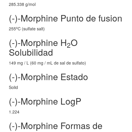
285.338 g/mol
(-)-Morphine Punto de fusion
o
255
C (sulfate salt)
(-)-Morphine H
O
2
Solubilidad
149 mg / L (60 mg / mL de sal de sulfato)
(-)-Morphine Estado
Solid
(-)-Morphine LogP
1.224
(-)-Morphine Formas de