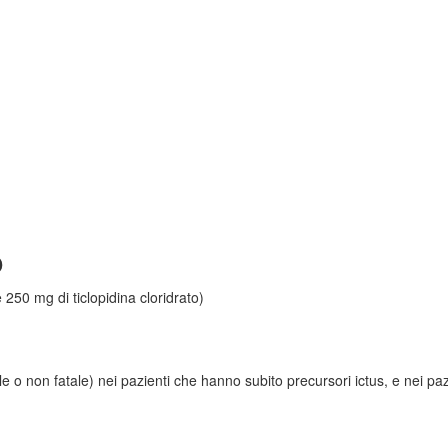
o
50 mg di ticlopidina cloridrato)
atale o non fatale) nei pazienti che hanno subito precursori ictus, e nei paz