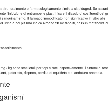
nica strutturalmente e farmacologicamente simile a clopidogrel. Se assun
 l'inibizione di entrambe le piastrinica e il rilascio di costituenti dei g
sanguinamento. Il farmaco immodificato non significativo in vitro alle
i di urine e nel plasma indica almeno 20 metaboliti, nessun metabolita 
'assorbimento.
g / kg sono stati letali per topi e ratti, rispettivamente. I sintomi di toss
ioni, ipotermia, dispnea, perdita di equilibrio e di andatura anomala.
ente
rganismi