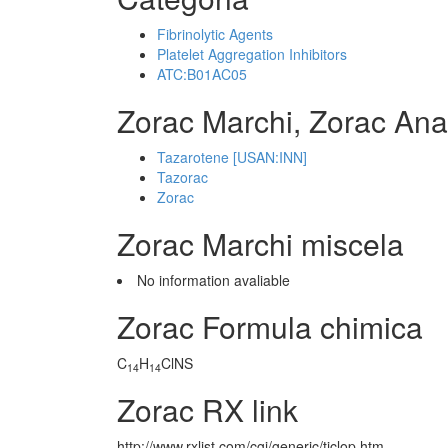
Fibrinolytic Agents
Platelet Aggregation Inhibitors
ATC:B01AC05
Zorac Marchi, Zorac Ana
Tazarotene [USAN:INN]
Tazorac
Zorac
Zorac Marchi miscela
No information avaliable
Zorac Formula chimica
C
H
ClNS
14
14
Zorac RX link
http://www.rxlist.com/cgi/generic/ticlop.htm