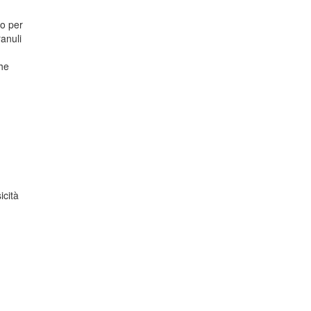
to per
ranuli
che
icità