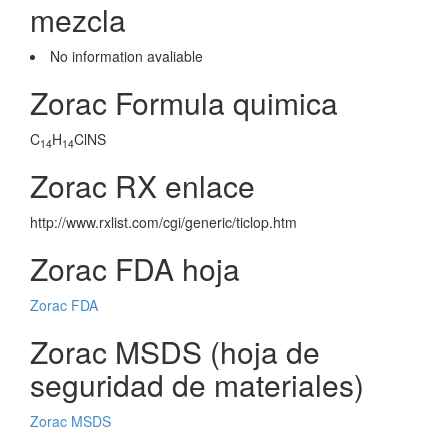
mezcla
No information avaliable
Zorac Formula quimica
C
H
ClNS
14
14
Zorac RX enlace
http://www.rxlist.com/cgi/generic/ticlop.htm
Zorac FDA hoja
Zorac FDA
Zorac MSDS (hoja de
seguridad de materiales)
Zorac MSDS