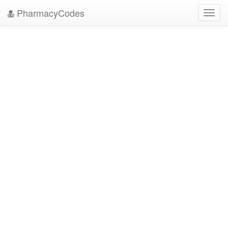
PharmacyCodes
Toggl
navig