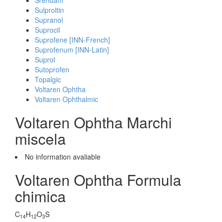
Srendam
Sulproltin
Supranol
Suprocil
Suprofene [INN-French]
Suprofenum [INN-Latin]
Suprol
Sutoprofen
Topalgic
Voltaren Ophtha
Voltaren Ophthalmic
Voltaren Ophtha Marchi
miscela
No information avaliable
Voltaren Ophtha Formula
chimica
C
H
O
S
14
12
3