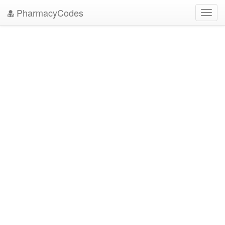
PharmacyCodes
Toggl
navig