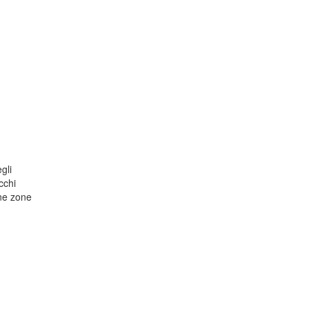
gli
cchi
une zone