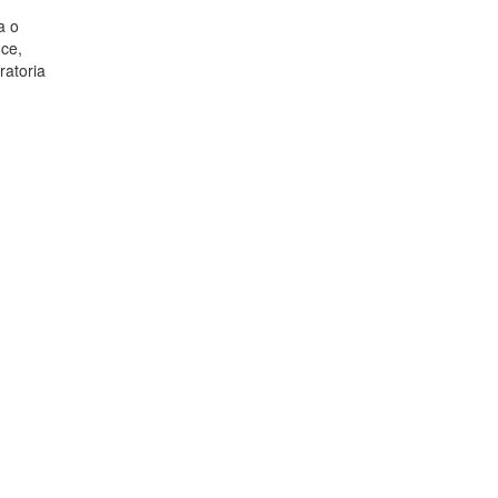
a o
uce,
ratoria