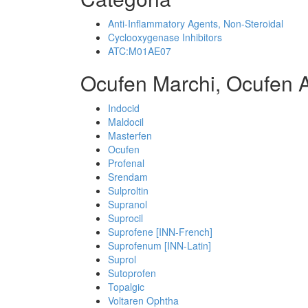
Anti-Inflammatory Agents, Non-Steroidal
Cyclooxygenase Inhibitors
ATC:M01AE07
Ocufen Marchi, Ocufen 
Indocid
Maldocil
Masterfen
Ocufen
Profenal
Srendam
Sulproltin
Supranol
Suprocil
Suprofene [INN-French]
Suprofenum [INN-Latin]
Suprol
Sutoprofen
Topalgic
Voltaren Ophtha