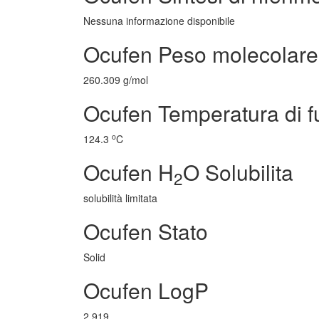
Nessuna informazione disponibile
Ocufen Peso molecolare
260.309 g/mol
Ocufen Temperatura di f
o
124.3
C
Ocufen H
O Solubilita
2
solubilità limitata
Ocufen Stato
Solid
Ocufen LogP
2.919