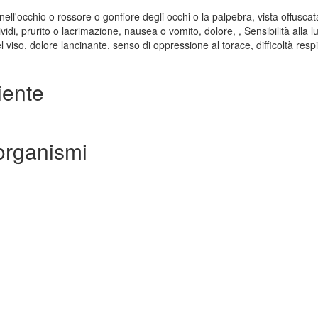
l'occhio o rossore o gonfiore degli occhi o la palpebra, vista offuscat
idi, prurito o lacrimazione, nausea o vomito, dolore, , Sensibilità alla l
l viso, dolore lancinante, senso di oppressione al torace, difficoltà respi
iente
organismi