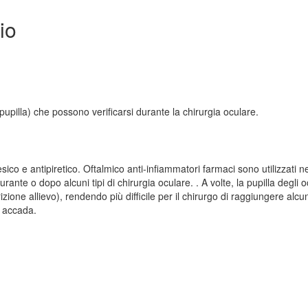
io
e pupilla) che possono verificarsi durante la chirurgia oculare.
co e antipiretico. Oftalmico anti-infiammatori farmaci sono utilizzati ne
rante o dopo alcuni tipi di chirurgia oculare. . A volte, la pupilla degli o
zione allievo), rendendo più difficile per il chirurgo di raggiungere alc
o accada.