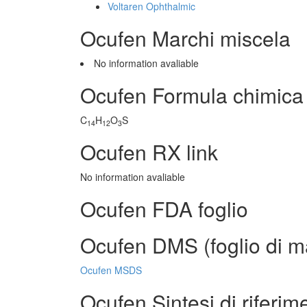
Voltaren Ophthalmic
Ocufen Marchi miscela
No information avaliable
Ocufen Formula chimica
C
H
O
S
14
12
3
Ocufen RX link
No information avaliable
Ocufen FDA foglio
Ocufen DMS (foglio di ma
Ocufen MSDS
Ocufen Sintesi di riferim