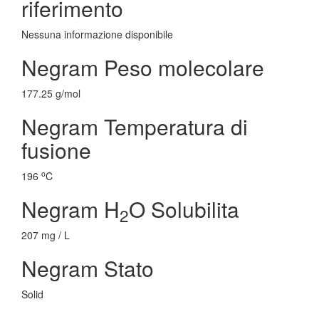
riferimento
Nessuna informazione disponibile
Negram Peso molecolare
177.25 g/mol
Negram Temperatura di
fusione
o
196
C
Negram H
O Solubilita
2
207 mg / L
Negram Stato
Solid