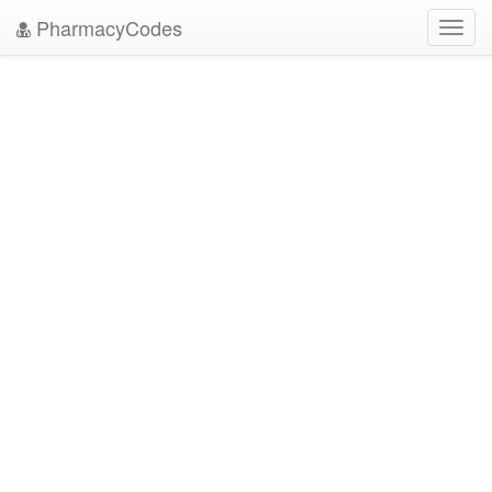
PharmacyCodes
Toggl
navig