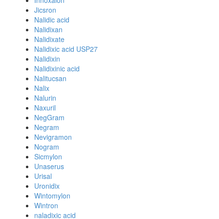
Innoxalon
Jicsron
Nalidic acid
Nalidixan
Nalidixate
Nalidixic acid USP27
Nalidixin
Nalidixinic acid
Nalitucsan
Nalix
Nalurin
Naxuril
NegGram
Negram
Nevigramon
Nogram
Sicmylon
Unaserus
Urisal
Uronidix
Wintomylon
Wintron
naladixic acid